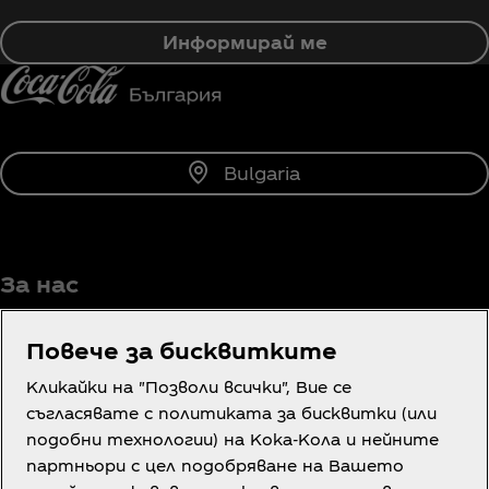
Информирай ме
Bulgaria
За нас
Повече за бисквитките
Кликайки на "Позволи всички", Вие се
Имате нужда от помощ?
съгласявате с политиката за бисквитки (или
подобни технологии) на Кока-Кола и нейните
партньори с цел подобряване на Вашето