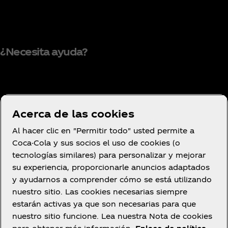
¿Necesita ayuda?
Condiciones de uso
Acerca de las cookies
Aviso de privacidad del consumidor
Al hacer clic en "Permitir todo" usted permite a
Configuración de cookies
Coca-Cola y sus socios el uso de cookies (o
Aviso de cookies
tecnologías similares) para personalizar y mejorar
su experiencia, proporcionarle anuncios adaptados
Declaración de Accesibilidad
y ayudarnos a comprender cómo se está utilizando
nuestro sitio. Las cookies necesarias siempre
estarán activas ya que son necesarias para que
nuestro sitio funcione. Lea nuestra Nota de cookies
Facebook
YouTube
Instagram