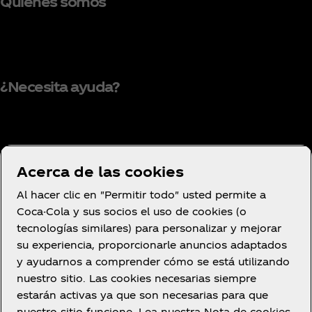
Quiénes somos
¿Necesita ayuda?
Condiciones de uso
Acerca de las cookies
Aviso de privacidad del consumidor
Al hacer clic en "Permitir todo" usted permite a
Configuración de cookies
Coca-Cola y sus socios el uso de cookies (o
Aviso de cookies
tecnologías similares) para personalizar y mejorar
su experiencia, proporcionarle anuncios adaptados
Declaración de Accesibilidad
y ayudarnos a comprender cómo se está utilizando
nuestro sitio. Las cookies necesarias siempre
estarán activas ya que son necesarias para que
nuestro sitio funcione. Lea nuestra Nota de cookies