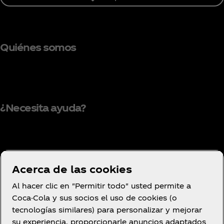
Quiénes somos
¿Necesita ayuda?
Condiciones de uso
Acerca de las cookies
Aviso de privacidad del consumidor
Al hacer clic en "Permitir todo" usted permite a
Configuración de cookies
Coca-Cola y sus socios el uso de cookies (o
Aviso de cookies
tecnologías similares) para personalizar y mejorar
su experiencia, proporcionarle anuncios adaptados