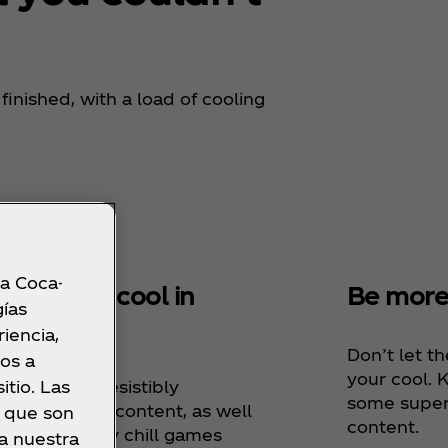
finished, with a load of cooling
 a Coca-
s nice and cool in
Be more
gías
re.
iencia,
Don’t let th
os a
your cool. K
tio. Las
 a load of irresistibly
some super
eshing Sprite content, as well
a que son
content.
some seriously chill games
ea nuestra