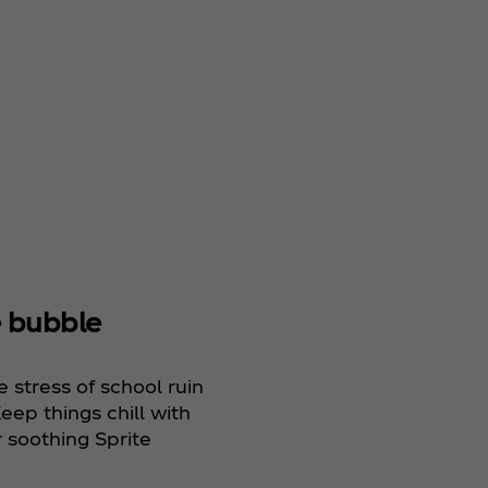
Anterior
Turn y
Siguiente
ARGH
 bubble
into
AHHH
e stress of school ruin
It’s nic
eep things chill with
and co
 soothing Sprite
in here
Be mo