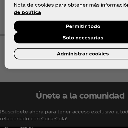
across the interwebs.
you
Nota de cookies para obtener más informació
priz
de política
Permitir todo
Solo necesarias
Administrar cookies
Únete a la comunidad
¡Suscríbete ahora para tener acceso exclusivo a tod
relacionado con Coca‑Cola!