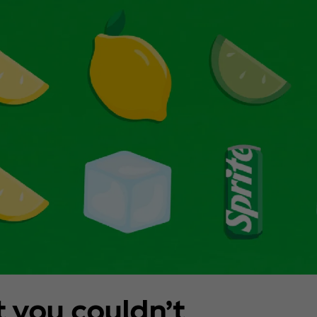
 you couldn’t