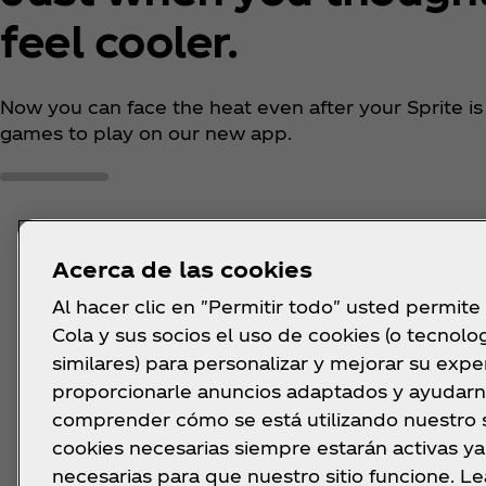
feel cooler. ​
Now you can face the heat even after your Sprite is 
games to play on our new app.
Acerca de las cookies
Al hacer clic en "Permitir todo" usted permite
Turn your ARGHHHS
It’
Cola y sus socios el uso de cookies (o tecnolo
into AHHHHHS
he
similares) para personalizar y mejorar su exper
proporcionarle anuncios adaptados y ayudarn
comprender cómo se está utilizando nuestro si
Sprite’s here to help you stay
With
cool from end-of-semester heat,
refr
cookies necesarias siempre estarán activas y
with some pro tips from all
as 
necesarias para que nuestro sitio funcione. L