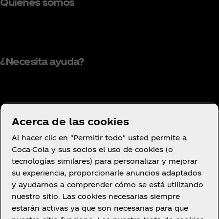
Quiénes somos
¿Necesita ayuda?
Condiciones de uso
Acerca de las cookies
Aviso de privacidad del consumidor
Al hacer clic en "Permitir todo" usted permite a
Configuración de cookies
Coca-Cola y sus socios el uso de cookies (o
Aviso de cookies
tecnologías similares) para personalizar y mejorar
su experiencia, proporcionarle anuncios adaptados
Declaración de Accesibilidad
y ayudarnos a comprender cómo se está utilizando
nuestro sitio. Las cookies necesarias siempre
estarán activas ya que son necesarias para que