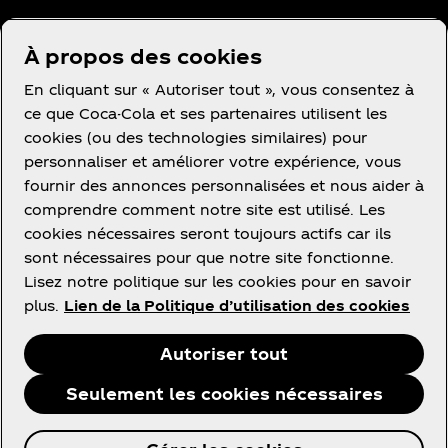
À propos des cookies
En cliquant sur « Autoriser tout », vous consentez à
Facebook
Instagram
Youtube
ce que Coca-Cola et ses partenaires utilisent les
cookies (ou des technologies similaires) pour
personnaliser et améliorer votre expérience, vous
fournir des annonces personnalisées et nous aider à
comprendre comment notre site est utilisé. Les
cookies nécessaires seront toujours actifs car ils
Ce site vous propose des contenus et des
sont nécessaires pour que notre site fonctionne.
promotions à propos des marques, des produits et
Lisez notre politique sur les cookies pour en savoir
des activités des sociétés du groupe The Coca‑Cola
plus.
Lien de la Politique d’utilisation des cookies
Company ou de ses partenaires embouteilleurs en
France.
Autoriser tout
Seulement les cookies nécessaires
© 2026 The Coca‑Cola Company. Tous Droits