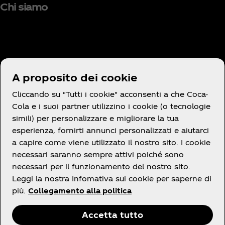
Chi siamo
Hai bisogno di aiuto?
A proposito dei cookie
Cliccando su "Tutti i cookie" acconsenti a che Coca-
Cola e i suoi partner utilizzino i cookie (o tecnologie
simili) per personalizzare e migliorare la tua
Termini e Condizioni
esperienza, fornirti annunci personalizzati e aiutarci
a capire come viene utilizzato il nostro sito. I cookie
necessari saranno sempre attivi poiché sono
necessari per il funzionamento del nostro sito.
Leggi la nostra Infomativa sui cookie per saperne di
Facebook
X
linkedin
Youtube
Instagram
più.
Collegamento alla politica
Accetta tutto