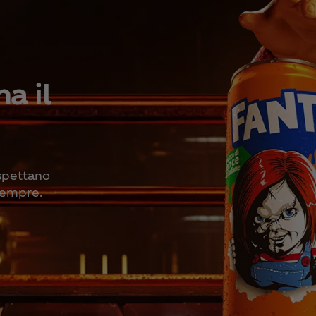
a il
aspettano
sempre.