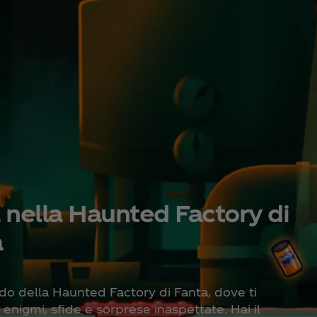
 nella Haunted Factory di
a
ivido della Haunted Factory di Fanta, dove ti
enigmi, sfide e sorprese inaspettate. Hai il