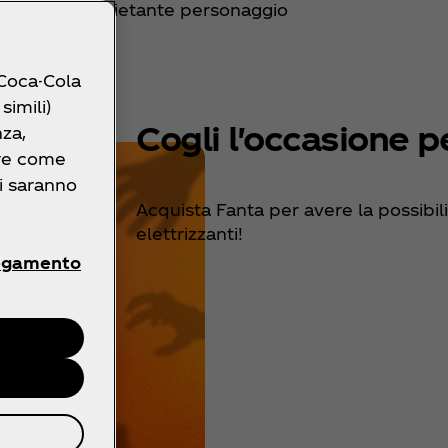
 il quarto inquietante personaggio
 Coca-Cola
simili)
Cogli l'occasione p
nza,
ire come
ri saranno
Acquista Fanta per avere la possibil
elettrizzanti!
egamento