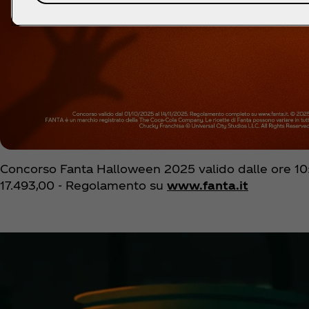
Concorso Fanta Halloween 2025 valido dalle ore 10
17.493,00 - Regolamento su
www.fanta.i
t