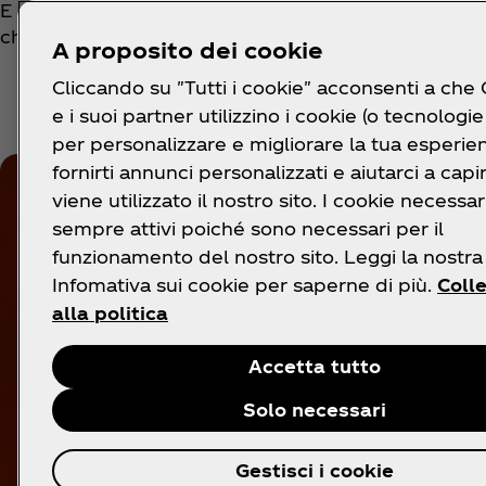
E non è tutto: continua a leggere per scoprire chi è
che sta tornando per rendere le tue notti insonni!
A proposito dei cookie
Cliccando su "Tutti i cookie" acconsenti a che
e i suoi partner utilizzino i cookie (o tecnologie 
per personalizzare e migliorare la tua esperie
fornirti annunci personalizzati e aiutarci a cap
viene utilizzato il nostro sito. I cookie necessa
sempre attivi poiché sono necessari per il
funzionamento del nostro sito. Leggi la nostra
Infomativa sui cookie per saperne di più.
Coll
alla politica
Accetta tutto
Solo necessari
Gestisci i cookie