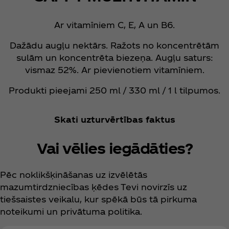
Ar vitamīniem C, E, A un B6.
Dažādu augļu nektārs. Ražots no koncentrētām
sulām un koncentrēta biezeņa. Augļu saturs:
vismaz 52%. Ar pievienotiem vitamīniem.
Produkti pieejami 250 ml / 330 ml / 1 l tilpumos.
Skati uzturvērtības faktus
Vai vēlies iegādāties?
Pēc noklikšķināšanas uz izvēlētās
mazumtirdzniecības ķēdes Tevi novirzīs uz
tiešsaistes veikalu, kur spēkā būs tā pirkuma
noteikumi un privātuma politika.