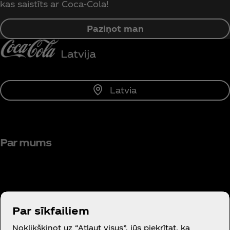
kas saistīts ar Coca‑Cola!
Paziņot man
Latvia
Par mums
Par sīkfailiem
Vajadzīga palīdzība?
Noklikšķinot uz “Atļaut visus”, jūs piekrītat, ka