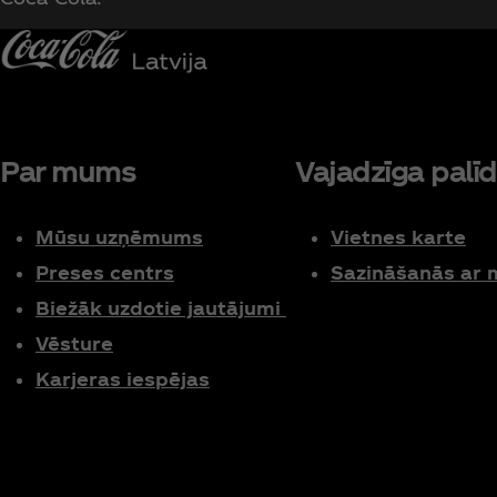
Par mums
Vajadzīga palīd
Mūsu uzņēmums
Vietnes karte
Preses centrs
Sazināšanās ar
Biežāk uzdotie jautājumi
Vēsture
Karjeras iespējas