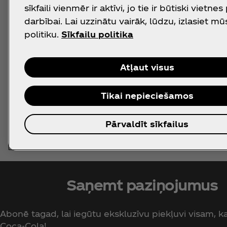
sīkfaili vienmēr ir aktīvi, jo tie ir būtiski vietnes
darbībai. Lai uzzinātu vairāk, lūdzu, izlasiet mū
politiku.
Sīkfailu politika
Atļaut visus
Tikai nepieciešamos
Pārvaldīt sīkfailus
Saņemt paziņojumus
Abonē tagad, lai iegūtu ekskluzīvu piekļuvi visam, kas
Coca‑Cola!