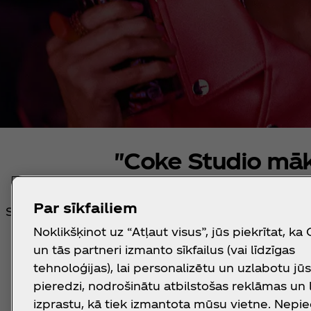
"Coke Studio māk
Par sīkfailiem
Seko līdzi aizraujošiem paziņojumiem, lai uzzināt
citiem īpašiem jaunumiem 2024. gada
Noklikšķinot uz “Atļaut visus”, jūs piekrītat, ka
un tās partneri izmanto sīkfailus (vai līdzīgas
Karol G
Peggy Gou
tehnoloģijas), lai personalizētu un uzlabotu jū
pieredzi, nodrošinātu atbilstošas reklāmas un
izprastu, kā tiek izmantota mūsu vietne. Nepi