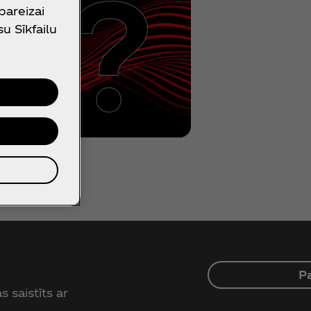
 pareizai
su Sīkfailu
P
 saistīts ar