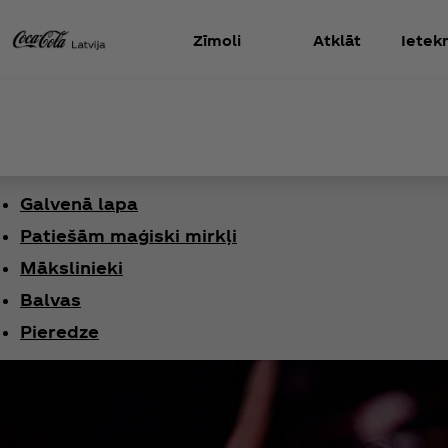
Zīmoli
Atklāt
Iete
Galvenā lapa
Patiešām maģiski mirkļi
Mākslinieki
Balvas
Pieredze