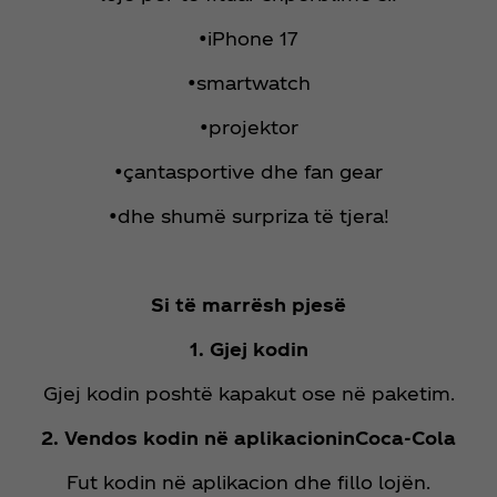
•iPhone 17
•smartwatch
•projektor
•çantasportive dhe fan gear
•dhe shumë surpriza të tjera!
Si të marrësh pjesë
1. Gjej kodin
Gjej kodin poshtë kapakut ose në paketim.
2. Vendos kodin në aplikacioninCoca‑Cola
Fut kodin në aplikacion dhe fillo lojën.