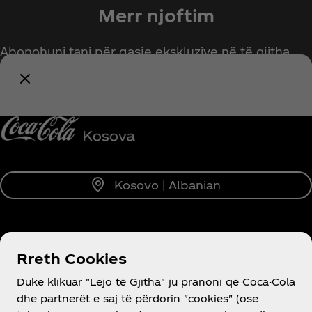
Merr njoftim
Abonohuni tani për qasje ekskluzive në të gjitha
gjërat Coca‑Cola!
Njofto më
Kosovo | Albanian
RRETH NESH
Rreth Cookies
Duke klikuar "Lejo të Gjitha" ju pranoni që Coca-Cola
dhe partnerët e saj të përdorin "cookies" (ose