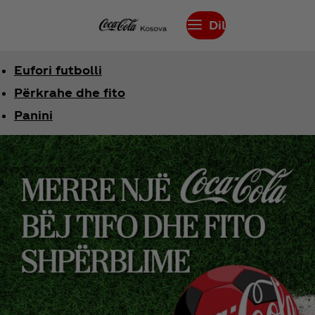
Dil
Eufori futbolli
Përkrahe dhe fito
Panini