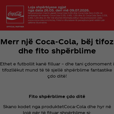
Merr një Coca‑Cola, bëj tifoz
dhe fito shpërblime
Ethet e futbollit kanë filluar – dhe tani çdomoment i
tifozllëkut mund të të sjellë shpërblime fantastike
çdo ditë!
Fito shpërblime çdo ditë
Skano kodet nga produktetCoca‑Cola dhe hyr në
lojë për të fituar shpërblime si: