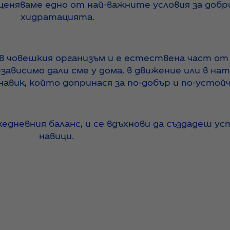
еняваме едно от най-важните условия за добри
хидратацията.
 в човешкия организъм и е естествена част от 
езависимо дали сме у дома, в движение или в на
навик, който допринася за по-добър и по-устой
едневния баланс, и се вдъхнови да създадеш ус
навици.