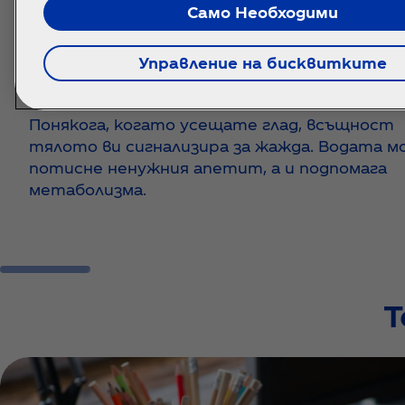
Само Необходими
Дехидратацията често се бърк
Управление на бисквитките
глад
Понякога, когато усещате глад, всъщност
тялото ви сигнализира за жажда. Водата м
потисне ненужния апетит, а и подпомага
метаболизма.
Т