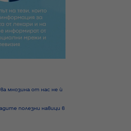
ва мнозина от нас не ѝ
адите полезни навици в