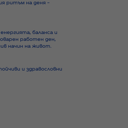
я ритъм на деня –
енергията, баланса и
товарен работен ден,
чив начин на живот.
тойчиви и здравословни