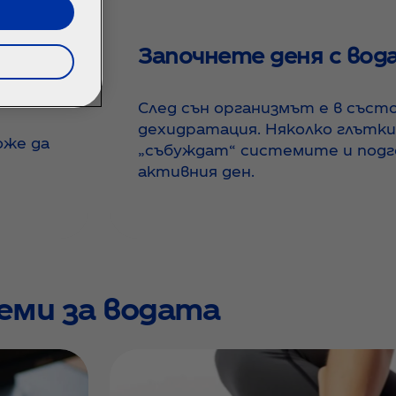
а с
Започнете деня с вод
След сън организмът е в състо
дехидратация. Няколко глътки
оже да
„събуждат“ системите и под
активния ден.
еми за водата