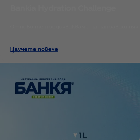
Bankia Hydration Challenge
Отново те предизвикваме да направиш няко
Научете повече