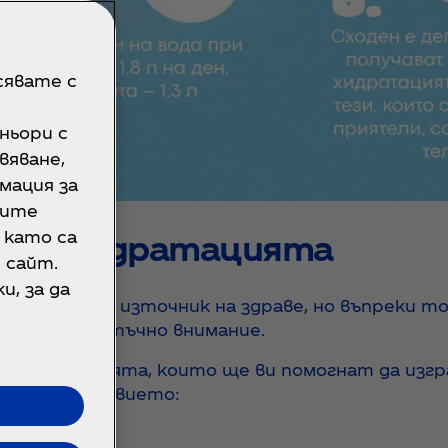
асявате с
ньори с
вяване,
мация за
мите
 като са
 за хидратацията
 сайт.
, за да
и естествен източник на здраве, но въпреки то
щат достатъчно внимание.
а хидратацията, които ще ви помогнат да изгр
ежедневието: