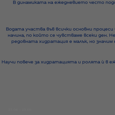
В динамиката на ежедневието често подц
Водата участва във всички основни процеси
начина, по който се чувстваме всеки ден. Н
редовната хидратация е малък, но значим 
Научи повече за хидратацията и ролята ѝ в еж
23.06 – 23.08