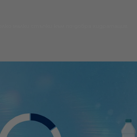
лко малки стъпки към по-добра хидратация.