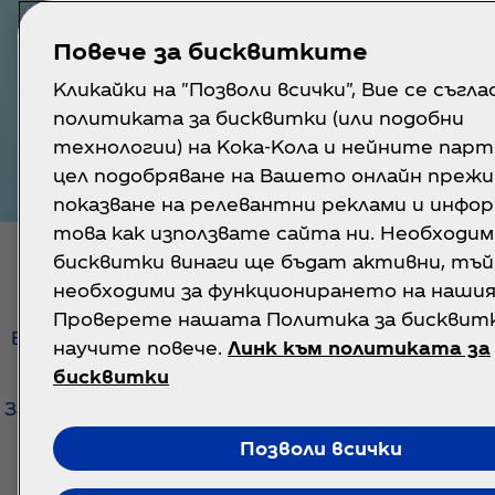
Повече за бисквитките
Кликайки на "Позволи всички", Вие се съгл
политиката за бисквитки (или подобни
технологии) на Кока-Кола и нейните парт
цел подобряване на Вашето онлайн прежи
показване на релевантни реклами и инфор
това как използвате сайта ни. Необходи
бисквитки винаги ще бъдат активни, тъй
Факти
необходими за функционирането на нашия
Проверете нашата Политика за бисквитки
Водата – извор на живот. Тя е най-простият 
научите повече.
Линк към политиката за
обръ
бисквитки
Затова събрахме 10 ключови факта и съвета з
Позволи всички