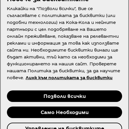
Кликайки на "Позволи всички", Вие се
Имате нужда от помощ?
съгласявате с политиката за бисквитки (или
подобни технологии) на Кока-Кола и нейните
партньори с цел подобряване на Вашето
онлайн преживяване, показване на релевантни
реклами и информация за това как използвате
сайта ни. Необходимите бисквитки винаги ще
Правна информация
бъдат активни, тъй като са необходими за
функционирането на нашия сайт. Проверете
нашата Политика за бисквитки, за да научите
повече.
Линк към политиката за бисквитки
Facebook
Instagram
Youtube
Позволи всички
Само Необходими
© 2026 The Coca‑Cola Company. Всички права са
Управление на бисквитките