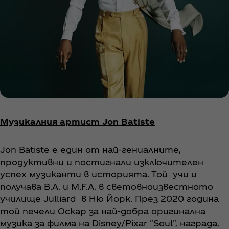
Музикалния артист Jon Batiste
Jon Batiste е един от най-гениалните,
продуктивни и постигнали изключителен
успех музиканти в историята. Той учи и
получава B.A. и M.F.A. в световноизвестното
училище Julliard в Ню Йорк. През 2020 година
той печели Оскар за най-добра оригинална
музика за филма на Disney/Pixar "Soul", награда,