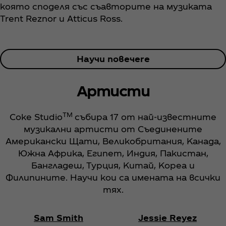
която споделя със съавторите на музиката
Trent Reznor и Atticus Ross.
Научи повечеre
Aртисти
TM
Coke Studio
събира 17 от най-известните
музикални артисти от Съединените
Американски Щати, Великобритания, Канада,
Южна Африка, Египет, Индия, Пакистан,
Бангладеш, Турция, Китай, Кореа и
Филипините. Научи кои са имената на всички
тях.
Sam Smith
Jessie Reyez