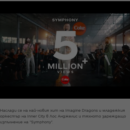
Наслади се на най-новия хит на Imagine Dragons и младежкия
оркестър на Inner City в Лос Анджелис и тяхното зареждащо
изпълнение на "Symphony".