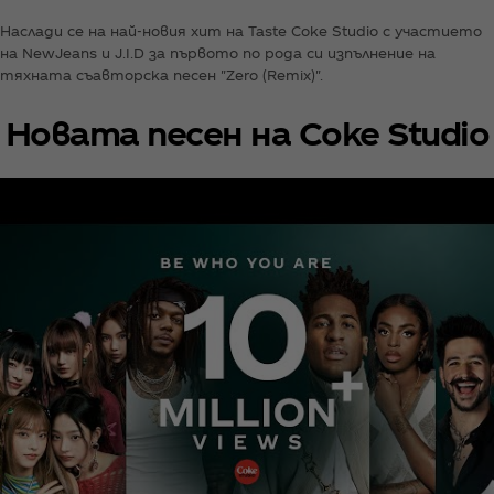
Наслади се на най-новия хит на Taste Coke Studio с участието
на NewJeans и J.I.D за първото по рода си изпълнение на
тяхната съавторска песен "Zero (Remix)".
Новата песен на Coke Studio