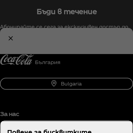
Бъди в течение
Абонирайте се сега за ексклузивен достъп до
всичко свързано с Coca‑Cola!
Информирай ме
Bulgaria
За нас
Повече за бисквитките