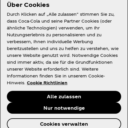
Über uns
Über Cookies
Durch Klicken auf „Alle zulassen“ stimmen Sie zu,
dass Coca-Cola und seine Partner Cookies (oder
ähnliche Technologien) verwenden, um Ihr
Du brauchst Hilfe?
Nutzungserlebnis zu personalisieren und zu
verbessern, Ihnen individuelle Werbung
bereitzustellen und uns zu helfen zu verstehen, wie
unsere Website genutzt wird. Notwendige Cookies
sind immer aktiv, da sie für die Grundfunktionen
unserer Website erforderlich sind. Weitere
Rechtliches
Informationen finden Sie in unserem Cookie-
Hinweis.
Cookie Richtlinien
Alle zulassen
Facebook
X
Instagram
Youtube
Nur notwendige
© 2026 The Coca‑Cola Company. Alle Rechte
Cookies verwalten