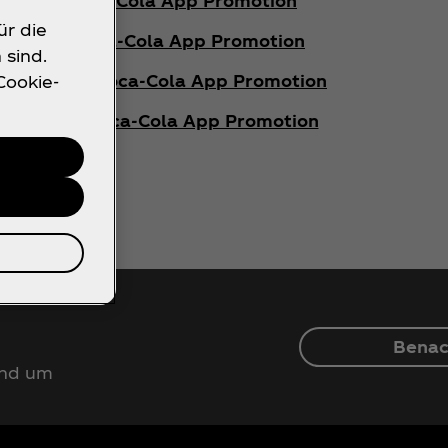
Globus - Coca‑Cola App Promotion
ür die
utogrill - Coca‑Cola App Promotion
 sind.
a Markant - Coca‑Cola App Promotion
Cookie-
a Famila - Coca‑Cola App Promotion
Benac
und um