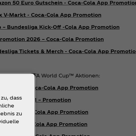
azon 50 Euro Gutschein - Coca‑Cola App Promotio
x V-Markt - Coca‑Cola App Promotion
 – Bundesliga Kick-Off -Cola App Promotion
romotion 2026 – Coca‑Cola Promotion
desliga Tickets & Merch - Coca‑Cola App Promoti
t du unsere FIFA World Cup™ Aktionen:
x PENNY - Coca‑Cola App Promotion
 zu, dass
FIFA x FAKO-M – Promotion
nliche
 ESSO - Coca‑Cola App Promotion
ebnis zu
viduelle
 Kaes - Coca‑Cola App Promotion
u