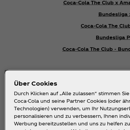
Coca‑Cola The Club x Am
Bundesliga 
Coca‑Cola The Club
Bundesliga P
Coca‑Cola The Club - Bun
Hier findes
Über Cookies
Coca‑Cola 
Durch Klicken auf „Alle zulassen“ stimmen Sie
Coca-Cola und seine Partner Cookies (oder äh
FIFA x
Technologien) verwenden, um Ihr Nutzungserl
personalisieren und zu verbessern, Ihnen indi
FIFA x
Werbung bereitzustellen und uns zu helfen z