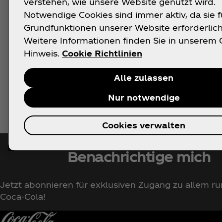
FIFA x 
verstehen, wie unsere Website genutzt wird.
Notwendige Cookies sind immer aktiv, da sie f
FIFA x A
Grundfunktionen unserer Website erforderlich
FIFA x Bel
Weitere Informationen finden Sie in unserem 
Hinweis.
Cookie Richtlinien
FIFA x Bel
Alle zulassen
Nur notwendige
Cookies verwalten
Benachrichtige mich
Jetzt abonnieren für exklusiven Zugang zu allem r
Coca‑Cola!