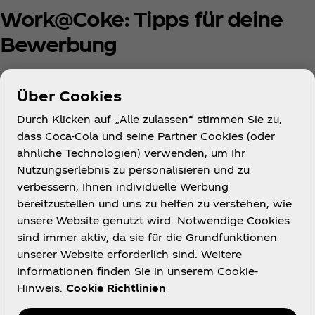
Work@Coke: Tipps für deine
Bewerbung
Die Stellenausschreibung ist wie für dich gemacht?
Über Cookies
Dann solltest du dich bei uns bewerben! Hier
geben wir dir hier Tipps, wie du deine Bewerbung
Durch Klicken auf „Alle zulassen“ stimmen Sie zu,
bei Coca‑Cola zum Erfolg führst.
dass Coca-Cola und seine Partner Cookies (oder
ähnliche Technologien) verwenden, um Ihr
Mehr erfahren
Nutzungserlebnis zu personalisieren und zu
verbessern, Ihnen individuelle Werbung
bereitzustellen und uns zu helfen zu verstehen, wie
unsere Website genutzt wird. Notwendige Cookies
sind immer aktiv, da sie für die Grundfunktionen
unserer Website erforderlich sind. Weitere
Informationen finden Sie in unserem Cookie-
Hinweis.
Cookie Richtlinien