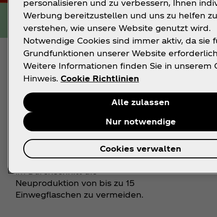
personalisieren und zu verbessern, Ihnen indi
Werbung bereitzustellen und uns zu helfen z
verstehen, wie unsere Website genutzt wird.
Notwendige Cookies sind immer aktiv, da sie f
Grundfunktionen unserer Website erforderlich
Weitere Informationen finden Sie in unserem 
Verpackung: Mehrweg
Ve
Hinweis.
Cookie Richtlinien
Mit deiner Entscheidung für
Rec
Alle zulassen
unsere Mehrwegflasche trägst
kön
Nur notwendige
Du zu einem besseren Umgang
ind
mit Verpackungsabfällen bei.
Denn Mehrwegflaschen werden
Cookies verwalten
wiederbefüllt und helfen somit
im Durchschnitt die
Neuproduktion von bis zu 15
Einwegflaschen zu vermeiden.