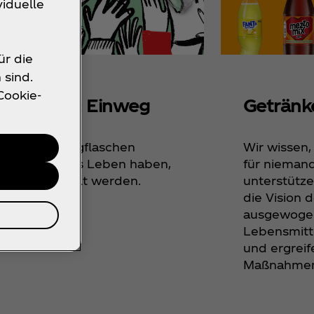
viduelle
u
ür die
 sind.
Cookie-
Getränk
rpackung: Einweg
Wir wissen,
ycelte Einwegflaschen
für nieman
nen ein neues Leben haben,
unterstütze
em sie recycelt werden.
die Vision d
ausgewoge
Lebensmitt
und ergreif
Maßnahmen