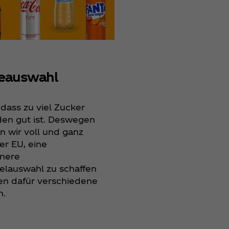
und unserer Wachs
Seit Jahrzehnten n
die Kraft der Marke
starkes Zeichen fü
gesellschaftliche T
setzen.
eauswahl
 dass zu viel Zucker
den gut ist. Deswegen
n wir voll und ganz
er EU, eine
nere
elauswahl zu schaffen
en dafür verschiedene
.