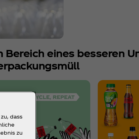
 Bereich eines besseren U
erpackungsmüll
 zu, dass
nliche
ebnis zu