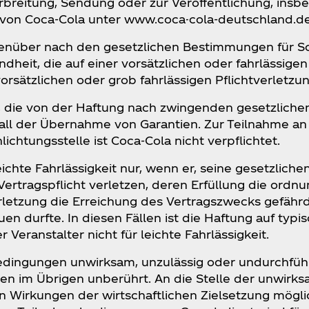
erbreitung, Sendung oder zur Veröffentlichung, ins
 von Coca‑Cola unter www.coca-cola-deutschland.d
genüber nach den gesetzlichen Bestimmungen für S
heit, die auf einer vorsätzlichen oder fahrlässigen
orsätzlichen oder grob fahrlässigen Pflichtverletzu
n, die von der Haftung nach zwingenden gesetzliche
ll der Übernahme von Garantien. Zur Teilnahme an
ichtungsstelle ist Coca‑Cola nicht verpflichtet.
eichte Fahrlässigkeit nur, wenn er, seine gesetzliche
 Vertragspflicht verletzen, deren Erfüllung die or
rletzung die Erreichung des Vertragszwecks gefähr
en durfte. In diesen Fällen ist die Haftung auf typ
 Veranstalter nicht für leichte Fahrlässigkeit.
dingungen unwirksam, unzulässig oder undurchführ
en im Übrigen unberührt. An die Stelle der unwirk
n Wirkungen der wirtschaftlichen Zielsetzung mög