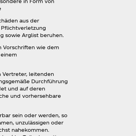
besondere in Form von
e
chäden aus der
 Pflichtverletzung
ng sowie Arglist beruhen.
n Vorschriften wie dem
 einem
n Vertreter, leitenden
dnungsgemäße Durchführung
det und auf deren
ische und vorhersehbare
bar sein oder werden, so
samen, unzulässigen oder
lichst nahekommen.