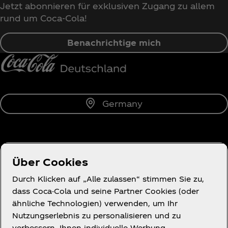
Jetzt abonnieren für exklusiven Zugang zu allem
rund um Coca‑Cola!
Benachrichtige mich
Germany
Über uns
Über Cookies
Durch Klicken auf „Alle zulassen“ stimmen Sie zu,
dass Coca-Cola und seine Partner Cookies (oder
ähnliche Technologien) verwenden, um Ihr
Du brauchst Hilfe?
Nutzungserlebnis zu personalisieren und zu
verbessern, Ihnen individuelle Werbung