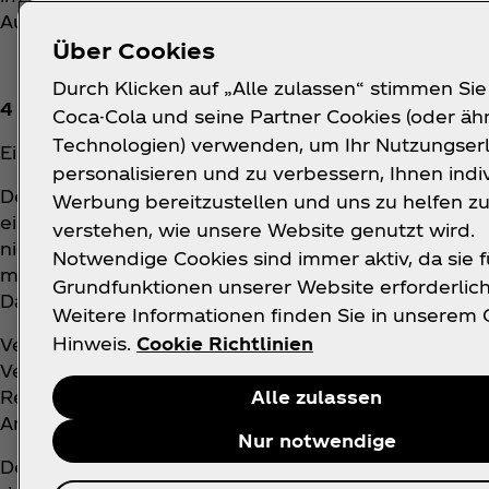
Ausschluss der Haftung für grobe Fahrlässigkeit ode
Über Cookies
Durch Klicken auf „Alle zulassen“ stimmen Sie
4 SONSTIGES
Coca-Cola und seine Partner Cookies (oder äh
Technologien) verwenden, um Ihr Nutzungserl
Eine Barauszahlung der Preise ist ausgeschlossen. 
personalisieren und zu verbessern, Ihnen indi
Der Veranstalter behält sich das Recht vor, die Akt
Werbung bereitzustellen und uns zu helfen z
einzustellen oder auszusetzen, falls unvorherges
verstehen, wie unsere Website genutzt wird.
nicht ausschließlich, das Auftreten eines Computervi
Notwendige Cookies sind immer aktiv, da sie f
mechanische oder technische Probleme, die außerhal
Grundfunktionen unserer Website erforderlich
Datenverluste insbesondere im Wege der Datenüb
Weitere Informationen finden Sie in unserem 
Hinweis.
Cookie Richtlinien
Verstößt ein/eine Teilnehmer*in gegen diese Teil
Veranstalter von der Teilnahme ausschließen, ohne
Recht, Accounts bei Verdachts- oder Betrugsfällen (
Alle zulassen
Anspruch auf bereits gewonnene Gewinne besteht 
Nur notwendige
Der/die Teilnehmer*in erklärt sich damit einvers