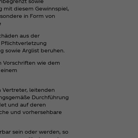
unbegrenzt sowie
 mit diesem Gewinnspiel,
besondere in Form von
e
chäden aus der
 Pflichtverletzung
ng sowie Arglist beruhen.
n Vorschriften wie dem
 einem
n Vertreter, leitenden
dnungsgemäße Durchführung
det und auf deren
ische und vorhersehbare
bar sein oder werden, so