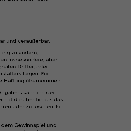
bar und veräußerbar.
gung zu ändern,
len insbesondere, aber
reifen Dritter, oder
talters liegen. Für
ine Haftung übernommen.
Angaben, kann ihn der
r hat darüber hinaus das
rren oder zu löschen. Ein
it dem Gewinnspiel und