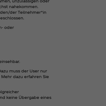
samen, unzulässigen oder
lichst nahekommen.
 den/der Teilnehmer*in
geschlossen.
n- oder
einsehbar.
Dazu muss der User nur
 Mehr dazu erfahren Sie
lgreicher
und keine Übergabe eines