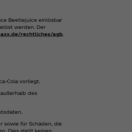
ice Beetlejuice einlösbar
elöst werden. Der
axx.de/rechtliches/agb
.
a‑Cola vorliegt.
 außerhalb des
ntodaten.
r sowie für Schäden, die
 Dies stellt keinen