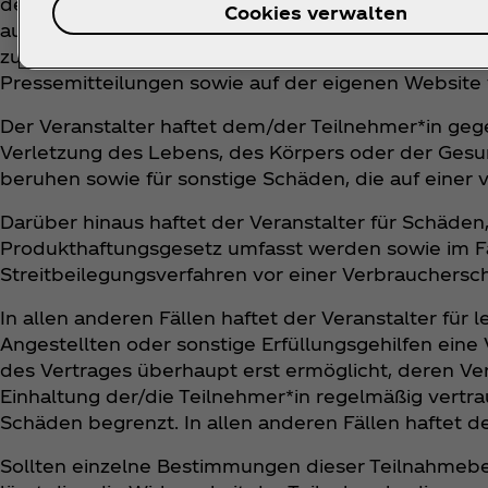
der Gewinnabwicklung gefertigte Bild- und Tonauf
Cookies verwalten
ausschließlich verwendet werden dürfen: redakti
zur Vervielfältigung, Bearbeitung, Umgestaltung, V
Pressemitteilungen sowie auf der eigenen Website
Der Veranstalter haftet dem/der Teilnehmer*in ge
Verletzung des Lebens, des Körpers oder der Gesund
beruhen sowie für sonstige Schäden, die auf einer v
Darüber hinaus haftet der Veranstalter für Schäde
Produkthaftungsgesetz umfasst werden sowie im Fa
Streitbeilegungsverfahren vor einer Verbraucherschl
In allen anderen Fällen haftet der Veranstalter für l
Angestellten oder sonstige Erfüllungsgehilfen eine
des Vertrages überhaupt erst ermöglicht, deren Ve
Einhaltung der/die Teilnehmer*in regelmäßig vertrau
Schäden begrenzt. In allen anderen Fällen haftet der
Sollten einzelne Bestimmungen dieser Teilnahmebe