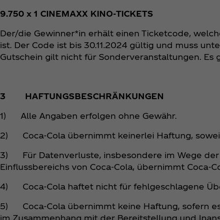
9.750 x 1 CINEMAXX KINO-TICKETS
Der/die Gewinner*in erhält einen Ticketcode, welche
ist. Der Code ist bis 30.11.2024 gültig und muss unt
Gutschein gilt nicht für Sonderveranstaltungen. Es
3 HAFTUNGSBESCHRÄNKUNGEN
1) Alle Angaben erfolgen ohne Gewähr.
2) Coca‑Cola übernimmt keinerlei Haftung, soweit n
3) Für Datenverluste, insbesondere im Wege der
Einflussbereichs von Coca‑Cola, übernimmt Coca‑Co
4) Coca‑Cola haftet nicht für fehlgeschlagene Ü
5) Coca‑Cola übernimmt keine Haftung, sofern es ge
im Zusammenhang mit der Bereitstellung und Inans