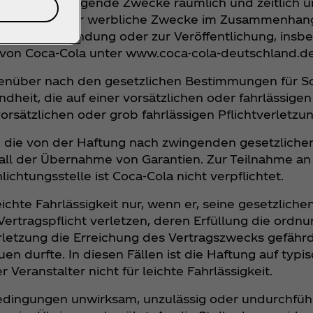
nahmen für folgende Zwecke räumlich und zeitlich 
onelle und/oder werbliche Zwecke im Zusammenhang
erbreitung, Sendung oder zur Veröffentlichung, ins
 von Coca‑Cola unter www.coca-cola-deutschland.d
genüber nach den gesetzlichen Bestimmungen für S
heit, die auf einer vorsätzlichen oder fahrlässigen
orsätzlichen oder grob fahrlässigen Pflichtverletzu
n, die von der Haftung nach zwingenden gesetzliche
ll der Übernahme von Garantien. Zur Teilnahme an
ichtungsstelle ist Coca‑Cola nicht verpflichtet.
eichte Fahrlässigkeit nur, wenn er, seine gesetzliche
 Vertragspflicht verletzen, deren Erfüllung die or
rletzung die Erreichung des Vertragszwecks gefähr
en durfte. In diesen Fällen ist die Haftung auf typ
 Veranstalter nicht für leichte Fahrlässigkeit.
dingungen unwirksam, unzulässig oder undurchführ