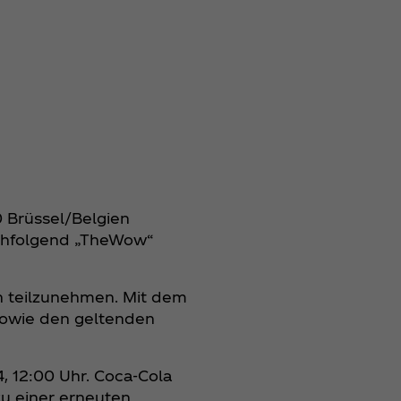
0 Brüssel/Belgien
achfolgend „TheWow“
on teilzunehmen. Mit dem
sowie den geltenden
, 12:00 Uhr. Coca‑Cola
zu einer erneuten