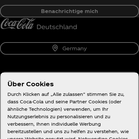
Benachrichtige mich
Germany
Über uns
Über Cookies
Durch Klicken auf „Alle zulassen“ stimmen Sie zu,
dass Coca-Cola und seine Partner Cookies (oder
ähnliche Technologien) verwenden, um Ihr
Du brauchst Hilfe?
Nutzungserlebnis zu personalisieren und zu
verbessern, Ihnen individuelle Werbung
bereitzustellen und uns zu helfen zu verstehen, wie
unsere Website genutzt wird. Notwendige Cookies