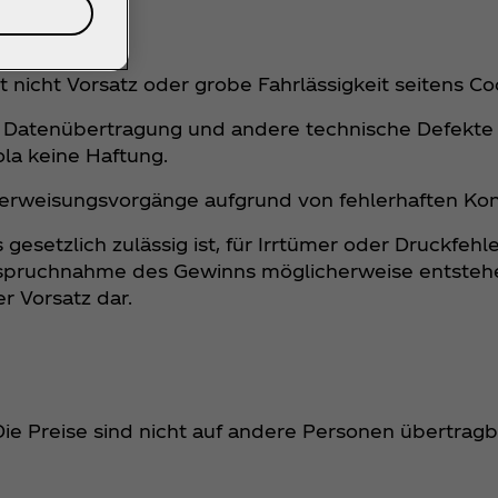
icht Vorsatz oder grobe Fahrlässigkeit seitens Coc
 Datenübertragung und andere technische Defekte
la keine Haftung.
berweisungsvorgänge aufgrund von fehlerhaften Ko
setzlich zulässig ist, für Irrtümer oder Druckfehle
pruchnahme des Gewinns möglicherweise entstehen.
r Vorsatz dar.
Die Preise sind nicht auf andere Personen übertrag