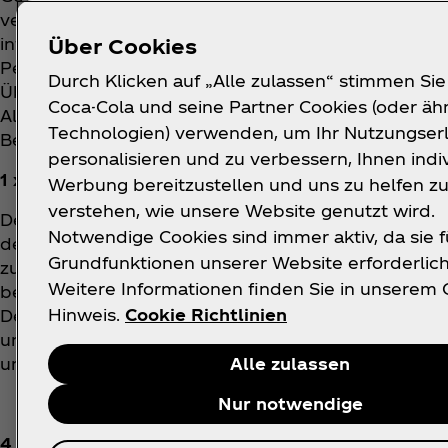
verfällt der Gewinnanspruch. Nach Übermittlung al
informiert. Der/die Gewinner*in muss zwingend vollj
Über Cookies
Personen 4 Übernachtungen, Thailand für 2 Person
Durch Klicken auf „Alle zulassen“ stimmen Sie
Übernachtungen. Der Gewinn umfasst folgende Lei
Coca-Cola und seine Partner Cookies (oder äh
Alle weiteren Kosten/Nebenkosten, die im Zusamm
Technologien) verwenden, um Ihr Nutzungserl
Begleitpersonen, sofern in den Teilnahmebedingun
personalisieren und zu verbessern, Ihnen indi
1 x Silberpreis –All-Inclusive-Inlandsreise für 2 P
Werbung bereitzustellen und uns zu helfen z
verstehen, wie unsere Website genutzt wird.
Der/die Gewinner*in erhält 1 Inlandsreise für 2 Per
Notwendige Cookies sind immer aktiv, da sie f
dem Gewinner. Der Gewinner wird per E-Mail informi
Grundfunktionen unserer Website erforderlich
zurückzumelden, ansonsten verfällt der Gewinnans
Weitere Informationen finden Sie in unserem 
bezüglich der nächsten Schritte informiert. Der/di
Hinweis.
Cookie Richtlinien
Destination: Hamburg oder Berlin. Der Gewinn umfa
und Mahlzeiten. Alle weiteren Kosten/Nebenkoste
und seine/ihre Begleitperson, sofern in den Teil
Alle zulassen
Nur notwendige
4 HAFTUNGSBESCHRÄNKUNGEN