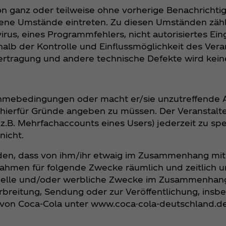
ion ganz oder teilweise ohne vorherige Benachrichti
ehene Umstände eintreten. Zu diesen Umständen zäh
rus, eines Programmfehlers, nicht autorisiertes Eing
b der Kontrolle und Einflussmöglichkeit des Verans
ertragung und andere technische Defekte wird ke
nahmebedingungen oder macht er/sie unzutreffende 
 hierfür Gründe angeben zu müssen. Der Veranstalte
z.B. Mehrfachaccounts eines Users) jederzeit zu spe
nicht.
tanden, dass von ihm/ihr etwaig im Zusammenhang m
nahmen für folgende Zwecke räumlich und zeitlich 
onelle und/oder werbliche Zwecke im Zusammenhang
erbreitung, Sendung oder zur Veröffentlichung, ins
 von Coca‑Cola unter www.coca-cola-deutschland.d