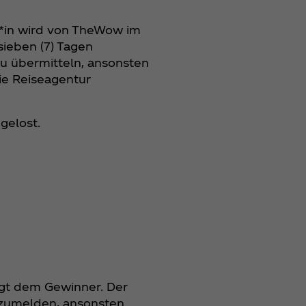
r*in wird von TheWow im
sieben (7) Tagen
zu übermitteln, ansonsten
ie Reiseagentur
gelost.
iegt dem Gewinner. Der
ckzumelden, ansonsten