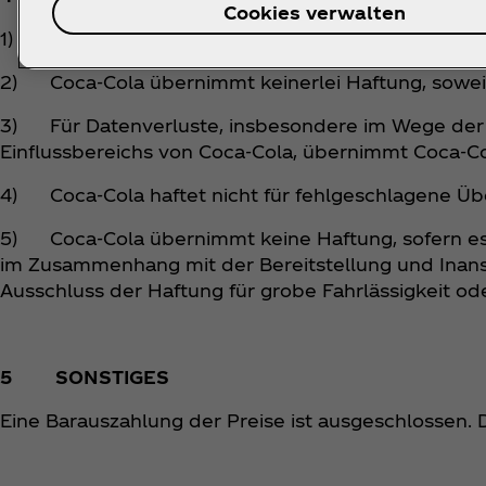
Cookies verwalten
1) Alle Angaben erfolgen ohne Gewähr.
2) Coca‑Cola übernimmt keinerlei Haftung, soweit n
3) Für Datenverluste, insbesondere im Wege der
Einflussbereichs von Coca‑Cola, übernimmt Coca‑Co
4) Coca‑Cola haftet nicht für fehlgeschlagene Ü
5) Coca‑Cola übernimmt keine Haftung, sofern es ge
im Zusammenhang mit der Bereitstellung und Inans
Ausschluss der Haftung für grobe Fahrlässigkeit ode
5 SONSTIGES
Eine Barauszahlung der Preise ist ausgeschlossen. 