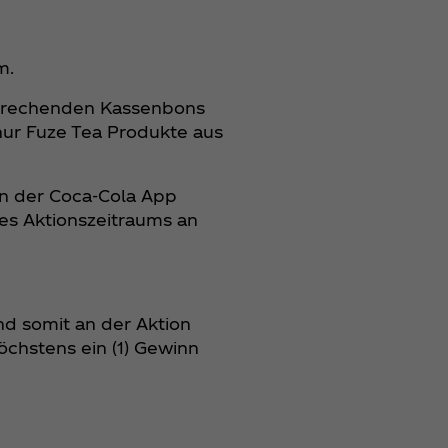
m.
sprechenden Kassenbons
nur Fuze Tea Produkte aus
n der Coca‑Cola App
es Aktionszeitraums an
d somit an der Aktion
öchstens ein (1) Gewinn