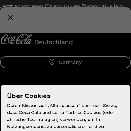
Jetzt abonnieren für exklusiven Zugang zu allem
rund um Coca‑Cola!
Benachrichtige mich
Germany
Über uns
Über Cookies
Durch Klicken auf „Alle zulassen“ stimmen Sie zu,
dass Coca-Cola und seine Partner Cookies (oder
ähnliche Technologien) verwenden, um Ihr
Du brauchst Hilfe?
Nutzungserlebnis zu personalisieren und zu