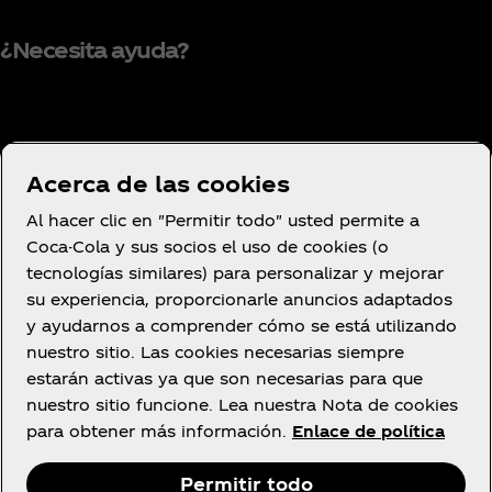
¿Necesita ayuda?
Condiciones de uso
Acerca de las cookies
Aviso de privacidad del consumidor
Al hacer clic en "Permitir todo" usted permite a
Configuración de cookies
Coca-Cola y sus socios el uso de cookies (o
Aviso de cookies
tecnologías similares) para personalizar y mejorar
su experiencia, proporcionarle anuncios adaptados
Declaración de Accesibilidad
y ayudarnos a comprender cómo se está utilizando
nuestro sitio. Las cookies necesarias siempre
estarán activas ya que son necesarias para que
nuestro sitio funcione. Lea nuestra Nota de cookies
Facebook
YouTube
Instagram
para obtener más información.
Enlace de política
Permitir todo