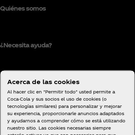
Quiénes somos
¿Necesita ayuda?
Condiciones de uso
Acerca de las cookies
Aviso de privacidad del consumidor
Al hacer clic en "Permitir todo" usted permite a
Configuración de cookies
Coca-Cola y sus socios el uso de cookies (o
Aviso de cookies
tecnologías similares) para personalizar y mejorar
su experiencia, proporcionarle anuncios adaptados
Declaración de Accesibilidad
y ayudarnos a comprender cómo se está utilizando
nuestro sitio. Las cookies necesarias siempre