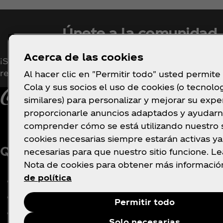
Únete a la comunidad
Acerca de las cookies
¡Suscríbete ahora para tener acceso exclusivo a tod
relacionado con Coca‑Cola!
Al hacer clic en "Permitir todo" usted permite
Cola y sus socios el uso de cookies (o tecnolo
similares) para personalizar y mejorar su exper
proporcionarle anuncios adaptados y ayudarn
comprender cómo se está utilizando nuestro si
cookies necesarias siempre estarán activas y
Quiénes somos
¿Necesita ayuda?
necesarias para que nuestro sitio funcione. L
Nota de cookies para obtener más informació
de política
Nuestra empresa
Preguntas frecuentes
Centro multimedia
Mapa del sitio
Permitir todo
Nuestra historia
Contacte con nosotros
Solo necesarias