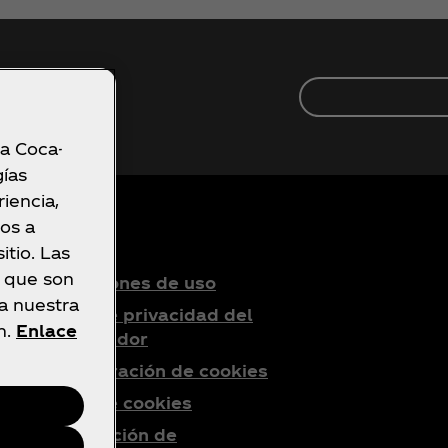
o lo
 a Coca-
gías
iencia,
os a
tio. Las
a que son
Condiciones de uso
ea nuestra
Aviso de privacidad del
n.
Enlace
consumidor
Configuración de cookies
Aviso de cookies
Declaración de