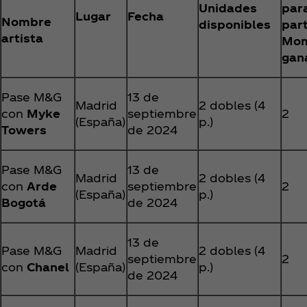
Unidades
par
Lugar
Fecha
Nombre
disponibles
part
artista
Mom
gan
Pase M&G
13 de
Madrid
2 dobles (4
con
Myke
septiembre
2
(España)
p.)
Towers
de 2024
Pase M&G
13 de
Madrid
2 dobles (4
con
Arde
septiembre
2
(España)
p.)
Bogotá
de 2024
13 de
Pase M&G
Madrid
2 dobles (4
septiembre
2
con
Chanel
(España)
p.)
de 2024