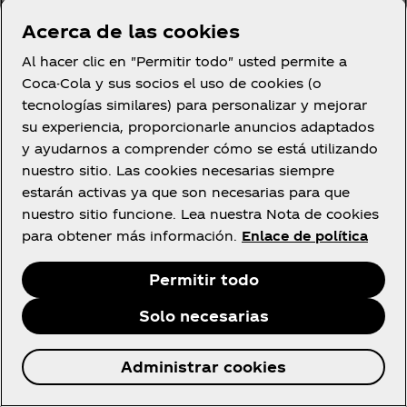
datos personales todos los usuarios de las
plataformas digitales y convencionales de
Acerca de las cookies
comunicación de COCA-COLA SERVICES así como
Al hacer clic en "Permitir todo" usted permite a
de los medios y canales de comunicación donde se
Coca-Cola y sus socios el uso de cookies (o
reproduzcan, publiquen o comuniquen
tecnologías similares) para personalizar y mejorar
públicamente los datos de los participantes y
su experiencia, proporcionarle anuncios adaptados
ganadores, lo cual supone un acto de
y ayudarnos a comprender cómo se está utilizando
comunicación masivo y universal de carácter
nuestro sitio. Las cookies necesarias siempre
mundial, incluso a usuarios situados fuera del
estarán activas ya que son necesarias para que
territorio del Espacio Económico Europeo.
nuestro sitio funcione. Lea nuestra Nota de cookies
Terceras empresas externas a COCA-COLA
para obtener más información.
Enlace de política
SERVICES tendrán acceso a los datos con el fin de
Permitir todo
prestar servicios necesarios para la actividad y
tratamientos llevados a cabo por COCA-COLA
Solo necesarias
SERVICES según lo indicado en las presentes bases
y/o funciones auxiliares de apoyo a los mismos. Los
Administrar cookies
datos serán puestos a disposición de dichos
encargados del tratamiento al amparo de un