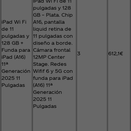
iPad Wi Fi de 11
pulgadas y 128
GB – Plata. Chip
iPad Wi Fi
A16, pantalla
de 11
liquid retina de
pulgadas y
11 pulgadas con
128 GB +
diseño a borde.
Funda para
Cámara frontal
3
612,1€
iPad (A16)
12MP Center
11ª
Stage. Redes
Generación
Wifif 6 y 5G con
2025 11
funda para iPad
Pulgadas
(A16) 11ª
Generación
2025 11
Pulgadas