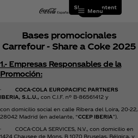
Skip to content
Menu
Bases promocionales
Carrefour - Share a Coke 2025
1.- Empresas Responsables de la
Promoción:
·
COCA-COLA EUROPACIFIC PARTNERS
IBERIA, S.L.U.,
con C.I.F. nº B-86561412 y
con domicilio social en calle Ribera del Loira, 20-22,
28042 Madrid (en adelante, “
CCEP IBERIA
”).
· COCA-COLA SERVICES, N.V., con domicilio en
1424 Chausee de Mons, B 1070 Bruselas, Bélgica, y