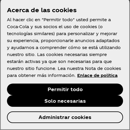
comercialización de los servicios y productos de
Acerca de las cookies
COCA-COLA SERVICES así como informes y
estadísticas relacionados con la participación del
Al hacer clic en "Permitir todo" usted permite a
interesado en la presente promoción.
Coca-Cola y sus socios el uso de cookies (o
tecnologías similares) para personalizar y mejorar
3.5. Cuál es la legitimación de las
su experiencia, proporcionarle anuncios adaptados
entidades corresponsables para el
y ayudarnos a comprender cómo se está utilizando
nuestro sitio. Las cookies necesarias siempre
tratamiento de sus datos:
estarán activas ya que son necesarias para que
nuestro sitio funcione. Lea nuestra Nota de cookies
La base legal del tratamiento de sus datos
para obtener más información.
Enlace de política
personales se encuentra en el desarrollo y
ejecución de la relación promocional formalizada a
Permitir todo
través de su participación en la Promoción, de
acuerdo con las Bases de la Promoción, así como
Solo necesarias
en el cumplimiento de obligaciones legales que le
son de aplicación a las entidades corresponsables.
Administrar cookies
Cuando el tratamiento tenga por finalidad el envío