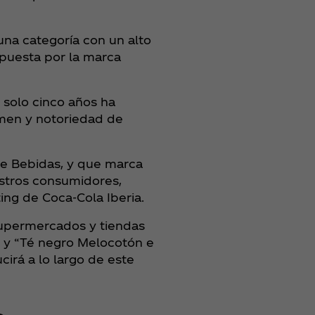
una categoría con un alto
apuesta por la marca
 solo cinco años ha
umen y notoriedad de
de Bebidas, y que marca
estros consumidores,
ng de Coca‑Cola Iberia.
supermercados y tiendas
” y “Té negro Melocotón e
irá a lo largo de este