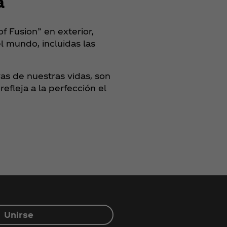
a
 Fusion” en exterior,
l mundo, incluidas las
as de nuestras vidas, son
fleja a la perfección el
Unirse