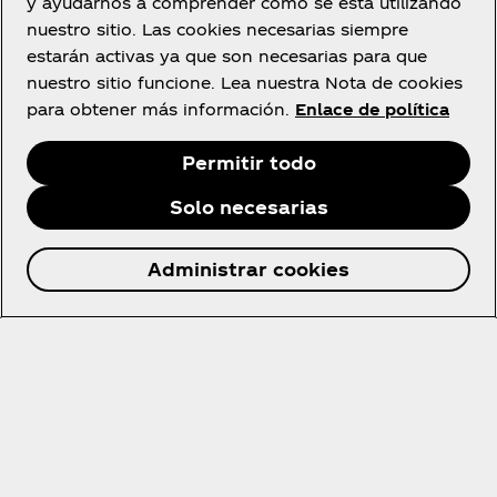
y ayudarnos a comprender cómo se está utilizando
nuestro sitio. Las cookies necesarias siempre
¡Suscríbete ahora para tener acceso exclusivo a
estarán activas ya que son necesarias para que
todo lo relacionado con Coca‑Cola!
nuestro sitio funcione. Lea nuestra Nota de cookies
para obtener más información.
Enlace de política
Unirse
Permitir todo
Solo necesarias
España
Administrar cookies
Quiénes somos