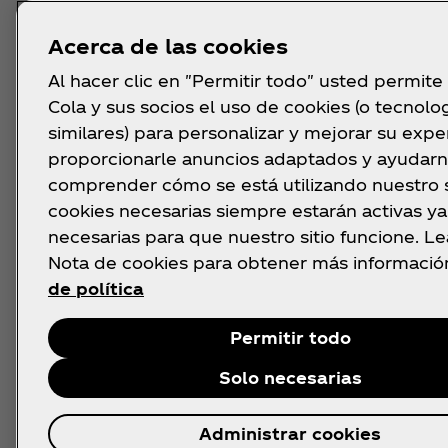
POR EL EMPRENDIMIEN
Acerca de las cookies
SOCIAL E
Al hacer clic en "Permitir todo" usted permite
Cola y sus socios el uso de cookies (o tecnolo
INTERGENERACIONAL
similares) para personalizar y mejorar su exper
proporcionarle anuncios adaptados y ayudarn
comprender cómo se está utilizando nuestro si
El Programa Imparables impulsa el emprendimie
cookies necesarias siempre estarán activas y
mayores de 60 años. En las tres ediciones celeb
necesarias para que nuestro sitio funcione. L
han presentado cientos de ideas de negocio soci
Nota de cookies para obtener más informació
sostenibles.
de política
Permitir todo
Solo necesarias
Administrar cookies