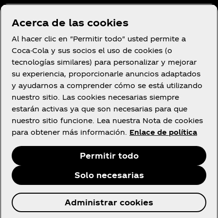
Condiciones de uso
Acerca de las cookies
Aviso de privacidad del consumidor
Al hacer clic en "Permitir todo" usted permite a
Configuración de cookies
Coca-Cola y sus socios el uso de cookies (o
Aviso de cookies
tecnologías similares) para personalizar y mejorar
su experiencia, proporcionarle anuncios adaptados
Declaración de Accesibilidad
y ayudarnos a comprender cómo se está utilizando
nuestro sitio. Las cookies necesarias siempre
estarán activas ya que son necesarias para que
nuestro sitio funcione. Lea nuestra Nota de cookies
Facebook
YouTube
Instagram
para obtener más información.
Enlace de política
Permitir todo
Solo necesarias
© 2026 The Coca‑Cola Company. Todos los
Administrar cookies
derechos reservados.