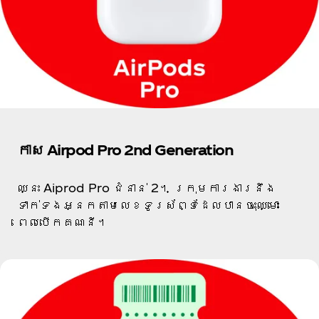
កាស Airpod Pro 2nd Generation
ឈ្នះ Aiprod Pro ជំនាន់ 2។ ក្រុមការងារនឹង
ទាក់ទងអ្នកតាមលេខទូរស័ព្ទដែលបានចុះឈ្មោះ
ពេលបើកគណនី។