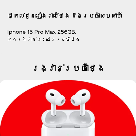
ផ្តល់ជូនរៀងរាល់ថ្ងៃ និងប្រចាំសប្តាហ៍
Iphone 15 Pro Max 256GB.
និងរង្វាន់ជាច្រើនប្រចាំថ្ងៃ
រង្វាន់់ប្រចាំថ្ងៃ