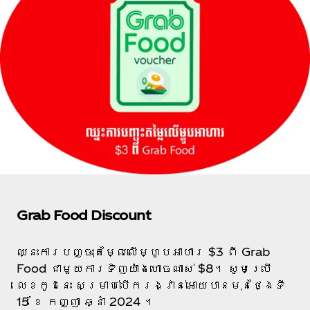
Grab Food Discount
ឈ្នះការបញ្ចុះតម្លៃលើម្ហូបអាហារ $3 ពី Grab
Food ជាមួយការទិញយ៉ាងហោចណាស់ $8។​ សូមប្រើ
លេខកូដ​នេះ សម្រាប់បើករង្វាន់អោយបានមុនថ្ងៃទី
15 ខែ កញ្ញា ឆ្នាំ 2024 ។