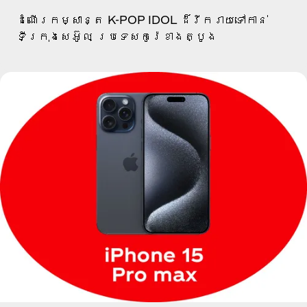
ដំណើរកម្សាន្ត K-POP IDOL ដ៏រីករាយទៅកាន់
ទីក្រុងសេអ៊ូល ប្រទេសកូរ៉េខាងត្បូង