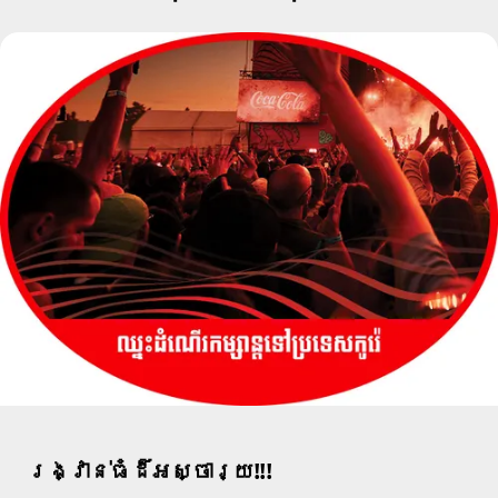
រង្វាន់ធំដ៏អស្ចារ្យ!!!