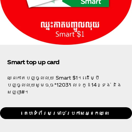
Smart top up card
ឈ្នះកាតបញ្ចូលលុយ Smart $1។​ ដើម្បី
បញ្ចូលលុយសូមចុច*1203* លេខកូដ14ខ្ទង់ និង
សញ្ញា#។
គេហទំព័រសម្រាប់ប្រកាសអ្នកឈ្នះ