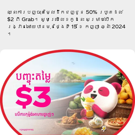
ឈ្នះការបញ្ចុះតម្លៃដឹកជញ្ជូន 50% រហូតដល់
$2 ពី Grab។​ សូមប្រើលេខកូដ​នេះ សម្រាប់បើក
រង្វាន់អោយបានមុនថ្ងៃទី 15 ខែ កញ្ញា ឆ្នាំ 2024
។