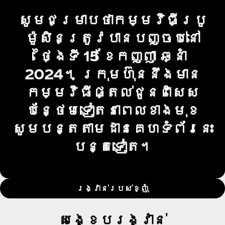
សូមជម្រាបថាកម្មវិធីប្រូ
ម៉ូសិនត្រូវបានបញ្ចប់នៅ
ថ្ងៃទី 15 ខែកញ្ញា ឆ្នាំ
2024។ ក្រុមហ៊ុននឹងមាន
កម្មវិធីផ្តល់ជូនពិសេស
បន្ថែមទៀតនាពេលខាងមុខ
សូមបន្តតាមដានគេហទំព័រនេះ
បន្តទៀត។
រង្វាន់របស់ខ្ញុំ
សង្ខេបរង្វាន់