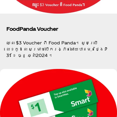
FoodPanda Voucher
ឈ្នះ $3 Voucher ពី Food Panda។​ សូមប្រើ
លេខកូដ​នេះ សម្រាប់បើករង្វាន់អោយបានមុនថ្ងៃទី
31 ខែ ធ្នូ ឆ្នាំ2024 ។