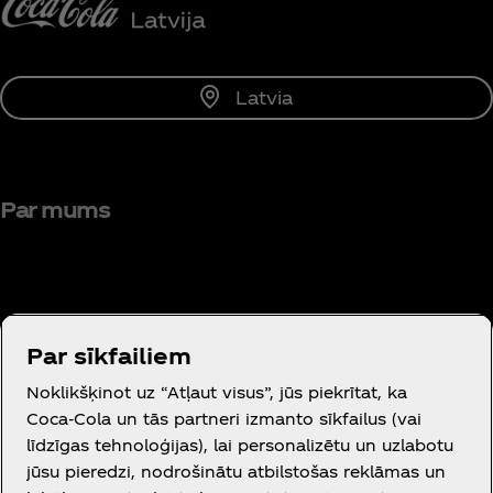
Latvia
Par mums
Par sīkfailiem
Vajadzīga palīdzība?
Noklikšķinot uz “Atļaut visus”, jūs piekrītat, ka
Coca‑Cola un tās partneri izmanto sīkfailus (vai
līdzīgas tehnoloģijas), lai personalizētu un uzlabotu
jūsu pieredzi, nodrošinātu atbilstošas reklāmas un