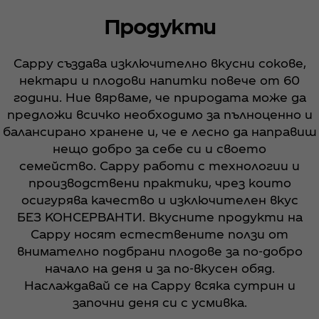
Продукти
Cappy cъздава изключително вкусни сокове,
нектари и плодови напитки повече от 60
години. Ние вярваме, че природата може да
предложи всичко необходимо за пълноценно и
балансирано хранене и, че е лесно да направиш
нещо добро за себе си и своето
семейство. Cappy работи с технологии и
производствени практики, чрез които
осигурява качество и изключителен вкус
БЕЗ КОНСЕРВАНТИ. Вкусните продукти на
Cappy носят естествените ползи от
внимателно подбрани плодове за по-добро
начало на деня и за по-вкусен обяд.
Наслаждавай се на Cappy всяка сутрин и
започни деня си с усмивка.