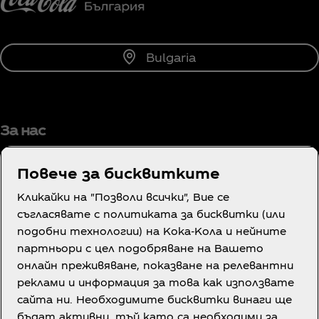
Bulgaria
За нас
Повече за бисквитките
Кликайки на "Позволи всички", Вие се
Имате нужда от помощ?
съгласявате с политиката за бисквитки (или
подобни технологии) на Кока-Кола и нейните
партньори с цел подобряване на Вашето
онлайн преживяване, показване на релевантни
реклами и информация за това как използвате
сайта ни. Необходимите бисквитки винаги ще
Правна информация
бъдат активни, тъй като са необходими за