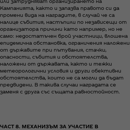
или затрудняват организирането на
Кампанията, както и запазва правото си да
промени вида на наградите, в случай че са
налице събития, настъпили по независещи от
организатора причини като например, но не
само: недостатъчен брой участници, влошена
епидемична обстановка, ограничения наложени
от държавите при пътувания, стачки,
опасности, събития и обстоятелства,
наложени от държавата, както и тежки
метеорологични условия и други обективни
обстоятелства, които не са могли да бъдат
предвидени. В такива случаи наградата се
заменя с друга със същата равностойност.
ЧАСТ 8. МЕХАНИЗЪМ ЗА УЧАСТИЕ В