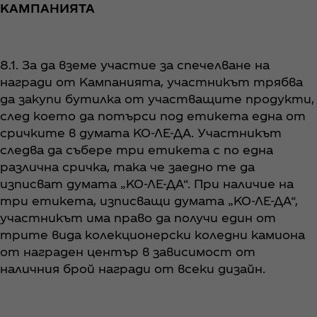
КАМПАНИЯТА
8.1. За да вземе участие за спечелване на
награди от Кампанията, участникът трябва
да закупи бутилка от участващите продукти,
след което да потърси под етикета една от
сричките в думата КО-ЛЕ-ДА. Участникът
следва да събере три етикета с по една
различна сричка, така че заедно те да
изписват думата „КО-ЛЕ-ДА“. При наличие на
три етикета, изписващи думата „КО-ЛЕ-ДА“,
участникът има право да получи един от
трите вида колекционерски коледни камиона
от награден център в зависимост от
наличния брой награди от всеки дизайн.