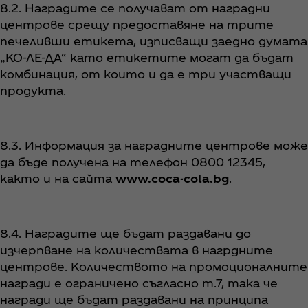
8.2. Наградите се получават от наградни
центрове срещу предоставяне на трите
печеливши етикета, изписващи заедно думата
„КО-ЛЕ-ДА“ като етикетите могат да бъдат
комбинация, от които и да е три участващи
продукта.
8.3. Информация за наградните центрове може
да бъде получена на телефон 0800 12345,
както и на сайта
www.coca-cola.bg
.
8.4. Наградите ще бъдат раздавани до
изчерпване на количествата в нагрдните
центрове. Количеството на промоционалните
награди е ограничено съгласно т.7, така че
награди ще бъдат раздавани на принципа