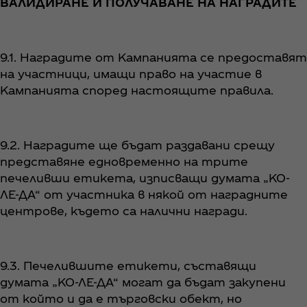
ВАЛИДИРАНЕ И ПОЛУЧАВАНЕ НА НАГРАДИТЕ
9.1. Наградите от Кампанията се предоставят
на участници, имащи право на участие в
Кампанията според настоящите правила.
9.2. Наградите ще бъдат раздавани срещу
представяне едновременно на трите
печеливши етикета, изписващи думата „КО-
ЛЕ-ДА“ от участника в някой от наградните
центрове, където са налични награди.
9.3. Печелившите етикети, съставящи
думата „КО-ЛЕ-ДА“ могат да бъдат закупени
от който и да е търговски обект, но