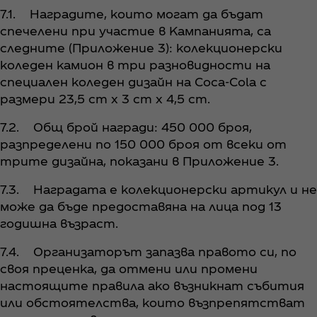
7.1. Наградите, които могат да бъдат
спечелени при участие в Кампанията, са
следните (Приложение 3): колекционерски
коледен камион в три разновидности на
специален коледен дизайн на Coca‑Cola с
размери 23,5 cm х 3 cm х 4,5 cm.
7.2. Общ брой награди: 450 000 броя,
разпределени по 150 000 броя от всеки от
трите дизайна, показани в Приложение 3.
7.3. Наградата е колекционерски артикул и не
може да бъде предоставяна на лица под 13
годишна възраст.
7.4. Организаторът запазва правото си, по
своя преценка, да отмени или промени
настоящите правила ако възникнат събития
или обстоятелства, които възпрепятстват