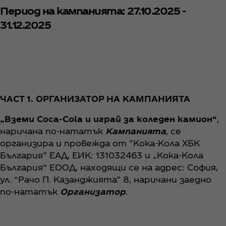
Период на кампанията: 27.10.2025 -
31.12.2025
ЧАСТ 1. ОРГАНИЗАТОР НА КАМПАНИЯТА
„Вземи Coca‑Cola и играй за коледен камион“
,
наричана по-нататък
Кампанията
,
се
организира и провежда от ”Кока-Кола ХБК
България” ЕАД, ЕИК: 131032463 и „Кока-Кола
България“ ЕООД, находящи се на адрес: София,
ул. “Рачо П. Казанджията” 8, наричани заедно
по-нататък
Организатор
.