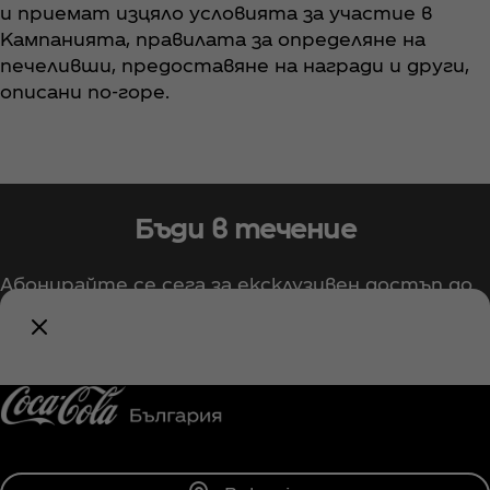
и приемат изцяло условията за участие в
Кампанията, правилата за определяне на
печеливши, предоставяне на награди и други,
описани по-горе.
Бъди в течение
Абонирайте се сега за ексклузивен достъп до
всичко свързано с Coca‑Cola!
Информирай ме