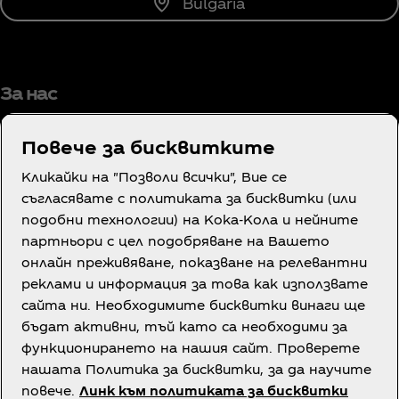
Bulgaria
За нас
Повече за бисквитките
Кликайки на "Позволи всички", Вие се
Имате нужда от помощ?
съгласявате с политиката за бисквитки (или
подобни технологии) на Кока-Кола и нейните
партньори с цел подобряване на Вашето
онлайн преживяване, показване на релевантни
реклами и информация за това как използвате
сайта ни. Необходимите бисквитки винаги ще
Правна информация
бъдат активни, тъй като са необходими за
функционирането на нашия сайт. Проверете
нашата Политика за бисквитки, за да научите
повече.
Линк към политиката за бисквитки