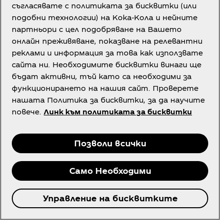
задължения за деклариране и внасяне на данъка
съгласявате с политиката за бисквитки (или
за предоставените награди, за срока, съгласно
подобни технологии) на Кока-Кола и нейните
действащото законодателство.
партньори с цел подобряване на Вашето
онлайн преживяване, показване на релевантни
С участието си и приемането на настоящите
реклами и информация за това как използвате
Условия всеки участник: (а) декларира, че при
сайта ни. Необходимите бисквитки винаги ще
регистрацията, предоставя свои собствени
бъдат активни, тъй като са необходими за
лични данни, (б) декларира, че е запознат с
функционирането на нашия сайт. Проверете
целите и с условията на обработване на
нашата Политика за бисквитки, за да научите
личните му данни и предоставя доброволно
повече.
Линк към политиката за бисквитки
своите лични данни, (в) изразява изричното си,
доброволно и информирано съгласие личните
му данни да бъдат обработвани от ККХБК и
Позволи всички
от посочените в настоящите общи условия
лица за целите и съобразно условията,
Само Необходими
посочени в същите, включително изразява
изричното си, доброволно и информирано
Управление на бисквитките
съгласие личните му данни да бъдат
обработвани с автоматични средства, в това