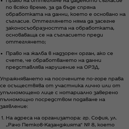
Право на оттегляне на даденото съгласие
по всяко време, за да бъде спряна
обработката на данни, което е основано на
съгласие. Оттеглянето няма да засегне
законосъобразността на обработката,
основаваща се на съгласието преди
оттеглянето;
Право на жалба в надзорен орган, ако се
счете, че обработването на данни
представлява нарушение на ОРЗД.
Упражняването на посочените по-горе права
се осъществява от участника лично или от
упълномощено лице с нотариално заверено
пълномощно посредством подаване на
заявление:
На адреса на организатора: гр. София, ул.
„Рачо Петков-Казанджията“ № 8, което