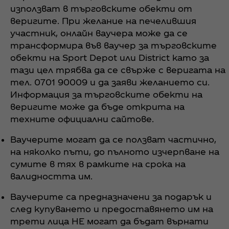
използват в търговските обекти от
веригите. При желание на печелившия
участник, онлайн ваучера може да се
трансформира във ваучер за търговските
обекти на Sport Depot или District като за
тази цел трябва да се свърже с веригата на
тел. 0701 90009 и да заяви желанието си.
Информация за търговските обекти на
веригите може да бъде открита на
техните официални сайтове.
Ваучерите могат да се ползват частично,
на няколко пъти, до пълното изчерпване на
сумите в тях в рамките на срока на
валидността им.
Ваучерите са предназначени за подарък и
след купуването и предоставянето им на
трети лица НЕ могат да бъдат върнати