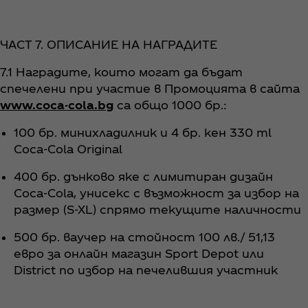
ЧАСТ 7. ОПИСАНИЕ НА НАГРАДИТЕ
7.1 Наградите, които могат да бъдат
спечелени при участие в Промоцията в сайта
www.coca-cola.bg
са общо 1000 бр.:
100 бр. минихладилник и 4 бр. кен 330 ml
Coca‑Cola Original
400 бр. дънково яке с лимитиран дизайн
Coca‑Cola, унисекс с възможност за избор на
размер (S-XL) спрямо текущите наличности
500 бр. ваучер на стойност 100 лв./ 51,13
евро за онлайн магазин Sport Depot или
District по избор на печелившия участник