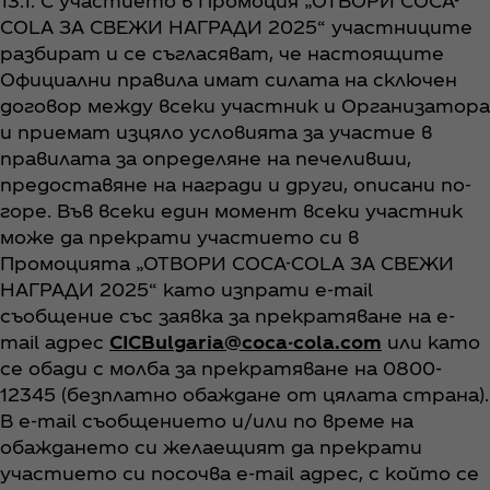
13.1. С участието в Промоция „ОТВОРИ COCA-
COLA ЗА СВЕЖИ НАГРАДИ 2025“ участниците
разбират и се съгласяват, че настоящите
Официални правила имат силата на сключен
договор между всеки участник и Организатора
и приемат изцяло условията за участие в
правилата за определяне на печеливши,
предоставяне на награди и други, описани по-
горе. Във всеки един момент всеки участник
може да прекрати участието си в
Промоцията „ОТВОРИ COCA-COLA ЗА СВЕЖИ
НАГРАДИ 2025“ като изпрати e-mail
съобщение със заявка за прекратяване на e-
mail адрес
CICBulgaria@coca-cola.com
или като
се обади с молба за прекратяване на 0800-
12345 (безплатно обаждане от цялата страна).
В e-mail съобщението и/или по време на
обаждането си желаещият да прекрати
участието си посочва e-mail адрес, с който се