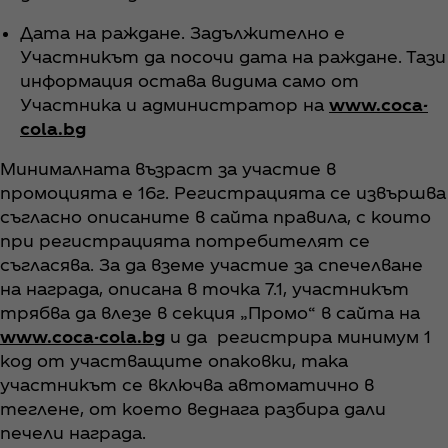
Дата на раждане. Задължително е
Участникът да посочи дата на раждане. Тази
информация остава видима само от
Участника и администратор на
www.coca-
cola.bg
Минималната възраст за участие в
промоцията е 16г. Регистрацията се извършва
съгласно описаните в сайта правила, с които
при регистрацията потребителят се
съгласява. За да вземе участие за спечелване
на награда, описана в точка 7.1, участникът
трябва да влезе в секция „Промо“ в сайта на
www.coca-cola.bg
и да регистрира минимум 1
код от участващите опаковки, така
участникът се включва автоматично в
теглене, от което веднага разбира дали
печели награда.