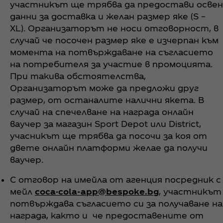
участникът ще трябва да предостави освен
данни за доставка и желан размер яке (S –
XL). Организаторът не носи отговорност, в
случай че посочен размер яке е изчерпан към
момента на потвърждаване на съгласието
на потребителя за участие в промоцията.
При такива обстоятелства,
Организаторът може да предложи друг
размер, от останалите налични якета. В
случай на спечелване на награда онлайн
ваучер за магазин Sport Depot или District,
учасникът ще трябва да посочи за коя от
двете онлайн платформи желае да получи
ваучер.
С отговор на имейла от агенция посредник с
мейл
coca-cola-app@bespoke.bg
, участникът
потвърждава съгласието си за получаване на
награда, както и че предоставените от