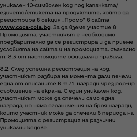
уникален 10-символен код под капачката/
езичето/етикета на продуктите, който да
регистрира в секция „Промо“ в сайта
www.coca-cola.bg
. За да вземе участие в
Промоцията, участникът е необходимо
предварително да се регистрира и да приеме
условията на сайта и на промоцията, съгласно
т. 8.3 от настоящите официални правила.
8.2. След успешна регистрация на код,
участникът разбира на момента дали печели
една от описаните в т.7.1. награди чрез pop-up
съобщение на екрана. С един уникален код,
участникът може да спечели само една
награда, но няма ограничения на броя награди,
които участник може да спечели в периода на
Промоцията с регистрация на различни
уникални кодове.