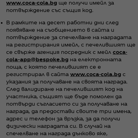
www.coca-cola.bg
ще получи имейл за
потвърждение със същия код.
В рамките на десет работни дни след
появяване на съобщението в сайта и
потвърждение за спечелване на наградата
на регистрирания имейл, с печелившият ще
се свърже агенция посредник с мейл
coca-
cola-app@bespoke.bg
на електронната
поща, с която печелившият се е
регистрирал в сайта
www.coca-cola.bg
с
указания за получаване на своята награда.
След валидиране на печелившият код на
участника, същият ще бъде помолен да
потвърди съгласието си за получаване на
награда, да предостави своите три имена,
адрес и телефон за връзка, за да получи
физически наградата си. В случай на
спечелване на награда дънково яке,