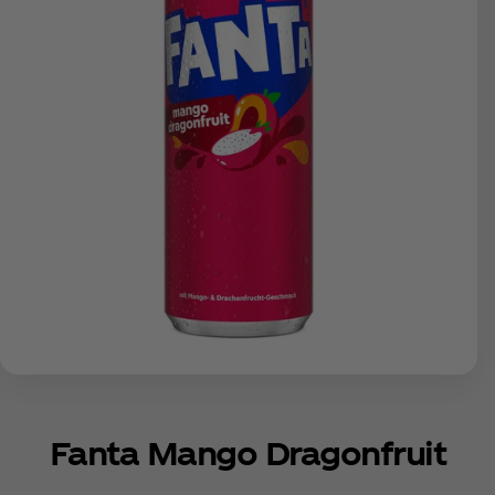
Fanta Mango Dragonfruit