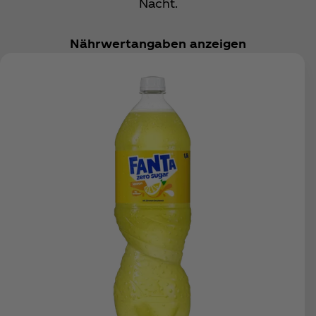
Nacht.
Nährwertangaben anzeigen