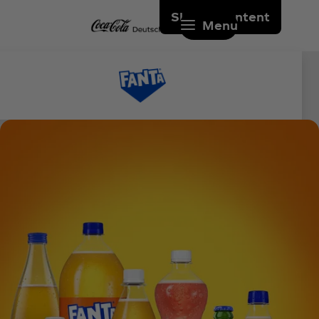
Skip to content
Menu