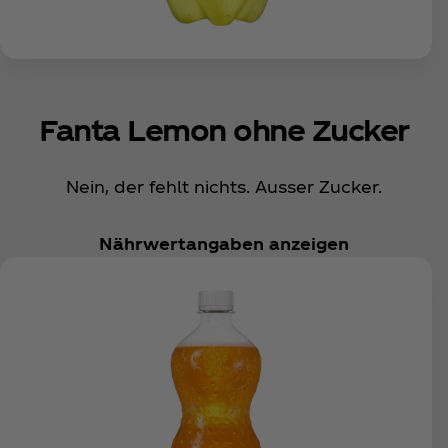
Fanta Lemon ohne Zucker
Nein, der fehlt nichts. Ausser Zucker.
Nährwertangaben anzeigen