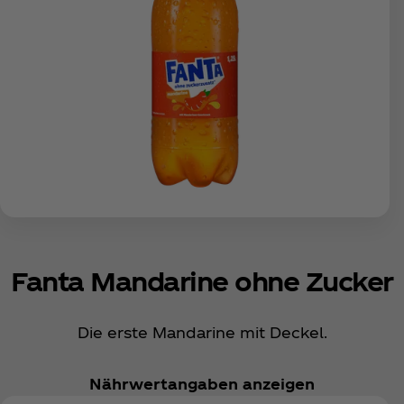
Fanta Mandarine ohne Zucker
Die erste Mandarine mit Deckel.
Nährwertangaben anzeigen