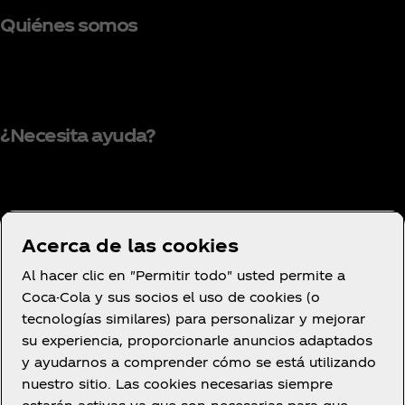
Quiénes somos
¿Necesita ayuda?
Condiciones de uso
Acerca de las cookies
Aviso de privacidad del consumidor
Al hacer clic en "Permitir todo" usted permite a
Configuración de cookies
Coca-Cola y sus socios el uso de cookies (o
Aviso de cookies
tecnologías similares) para personalizar y mejorar
su experiencia, proporcionarle anuncios adaptados
Declaración de Accesibilidad
y ayudarnos a comprender cómo se está utilizando
nuestro sitio. Las cookies necesarias siempre