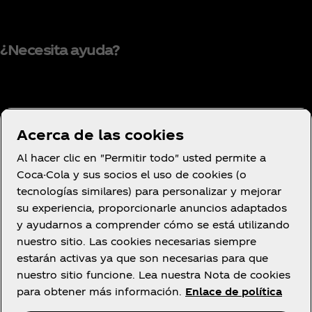
¿Necesita ayuda?
Condiciones de uso
Acerca de las cookies
Aviso de privacidad del consumidor
Al hacer clic en "Permitir todo" usted permite a
Configuración de cookies
Coca-Cola y sus socios el uso de cookies (o
Aviso de cookies
tecnologías similares) para personalizar y mejorar
su experiencia, proporcionarle anuncios adaptados
Declaración de Accesibilidad
y ayudarnos a comprender cómo se está utilizando
nuestro sitio. Las cookies necesarias siempre
estarán activas ya que son necesarias para que
nuestro sitio funcione. Lea nuestra Nota de cookies
Facebook
YouTube
Instagram
para obtener más información.
Enlace de política