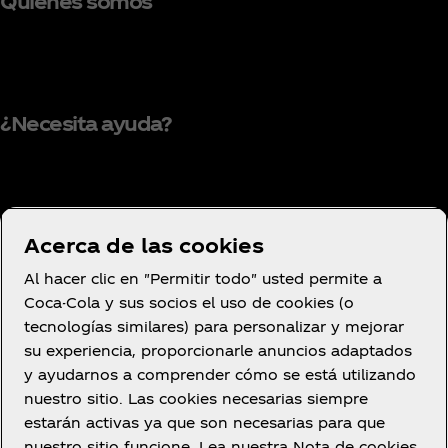
Quiénes somos
¿Necesita ayuda?
Condiciones de uso
Acerca de las cookies
Aviso de privacidad del consumidor
Al hacer clic en "Permitir todo" usted permite a
Configuración de cookies
Coca-Cola y sus socios el uso de cookies (o
Aviso de cookies
tecnologías similares) para personalizar y mejorar
su experiencia, proporcionarle anuncios adaptados
Declaración de Accesibilidad
y ayudarnos a comprender cómo se está utilizando
nuestro sitio. Las cookies necesarias siempre
estarán activas ya que son necesarias para que
nuestro sitio funcione. Lea nuestra Nota de cookies