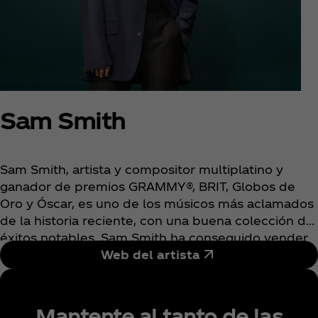
Sam Smith
Sam Smith, artista y compositor multiplatino y
ganador de premios GRAMMY®, BRIT, Globos de
Oro y Óscar, es uno de los músicos más aclamados
de la historia reciente, con una buena colección de
éxitos notables. Sam Smith ha conseguido vender
38 millones de álbumes, 283 millones de singles y
Web del artista
ha logrado 51 000 millones de reproducciones. Su
álbum debut multiplatino, In the Lonely Hour, fue
el álbum debut más vendido de la década. Sam
Mantente al tanto de las