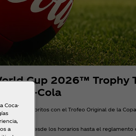
World Cup 2026™ Trophy T
Coca‑Cola
 a Coca-
fluencers favoritos con el Trofeo Original de la Cop
gías
iencia,
os a
e necesitas, desde los horarios hasta el reglamento