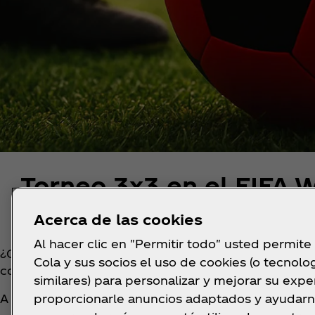
Torneo 3x3 en el FIFA 
Acerca de las cookies
Al hacer clic en "Permitir todo" usted permite
¿Quieres jugar en el Bernabéu y enfrentarte a tus in
Cola y sus socios el uso de cookies (o tecnolo
como testigo?
¡Este es tu torneo!
similares) para personalizar y mejorar su exper
proporcionarle anuncios adaptados y ayudarn
A continuación, encontrarás toda la información qu