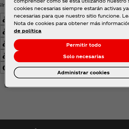
comprender cómo se está utilizando nuestro si
¡Inscríbete con tu equipo y prepárate para la victori
cookies necesarias siempre estarán activas y
necesarias para que nuestro sitio funcione. L
¿Quién puede participar?
Nota de cookies para obtener más informació
¿Cuánto dura el torneo?
de política
¿Cuál es el reglamento ofici
Permitir todo
¿Cómo son las canchas de j
Solo necesarias
Confirmación obligatoria de
Administrar cookies