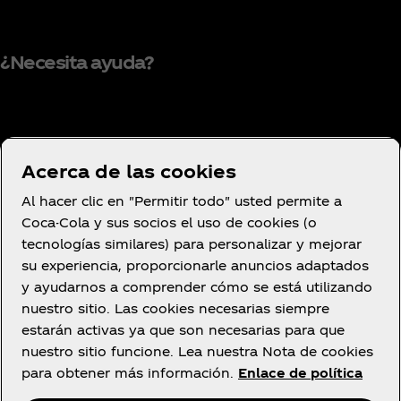
¿Necesita ayuda?
Condiciones de uso
Acerca de las cookies
Aviso de privacidad del consumidor
Al hacer clic en "Permitir todo" usted permite a
Configuración de cookies
Coca-Cola y sus socios el uso de cookies (o
Aviso de cookies
tecnologías similares) para personalizar y mejorar
su experiencia, proporcionarle anuncios adaptados
Declaración de Accesibilidad
y ayudarnos a comprender cómo se está utilizando
nuestro sitio. Las cookies necesarias siempre
estarán activas ya que son necesarias para que
nuestro sitio funcione. Lea nuestra Nota de cookies
Facebook
YouTube
Instagram
para obtener más información.
Enlace de política