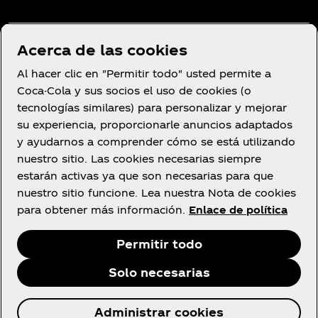
Condiciones de uso
Acerca de las cookies
Aviso de privacidad del consumidor
Al hacer clic en "Permitir todo" usted permite a
Configuración de cookies
Coca-Cola y sus socios el uso de cookies (o
Aviso de cookies
tecnologías similares) para personalizar y mejorar
su experiencia, proporcionarle anuncios adaptados
Declaración de Accesibilidad
y ayudarnos a comprender cómo se está utilizando
nuestro sitio. Las cookies necesarias siempre
estarán activas ya que son necesarias para que
nuestro sitio funcione. Lea nuestra Nota de cookies
Facebook
YouTube
Instagram
para obtener más información.
Enlace de política
Permitir todo
Solo necesarias
© 2026 The Coca‑Cola Company. Todos los
Administrar cookies