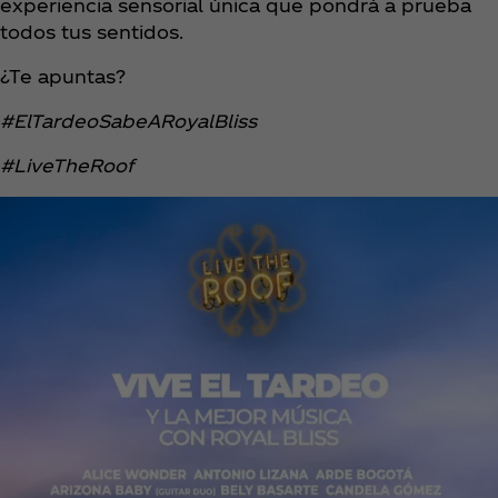
experiencia sensorial única que pondrá a prueba
todos tus sentidos.
¿Te apuntas?
#ElTardeoSabeARoyalBliss
#LiveTheRoof