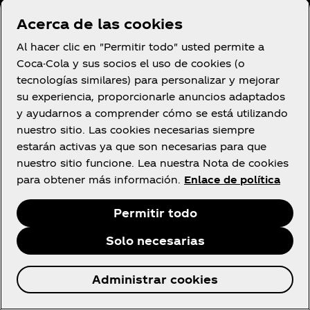
Condiciones de uso
Acerca de las cookies
Aviso de privacidad del consumidor
Al hacer clic en "Permitir todo" usted permite a
Configuración de cookies
Coca-Cola y sus socios el uso de cookies (o
Aviso de cookies
tecnologías similares) para personalizar y mejorar
su experiencia, proporcionarle anuncios adaptados
Declaración de Accesibilidad
y ayudarnos a comprender cómo se está utilizando
nuestro sitio. Las cookies necesarias siempre
estarán activas ya que son necesarias para que
nuestro sitio funcione. Lea nuestra Nota de cookies
Facebook
YouTube
Instagram
para obtener más información.
Enlace de política
Permitir todo
Solo necesarias
© 2026 The Coca‑Cola Company. Todos los
Administrar cookies
derechos reservados.