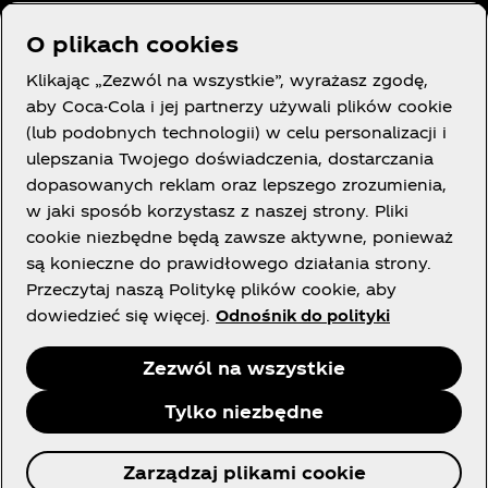
O plikach cookies
Klikając „Zezwól na wszystkie”, wyrażasz zgodę,
Potrzebujesz pomocy?
aby Coca-Cola i jej partnerzy używali plików cookie
(lub podobnych technologii) w celu personalizacji i
ulepszania Twojego doświadczenia, dostarczania
dopasowanych reklam oraz lepszego zrozumienia,
w jaki sposób korzystasz z naszej strony. Pliki
LEGAL
cookie niezbędne będą zawsze aktywne, ponieważ
są konieczne do prawidłowego działania strony.
Przeczytaj naszą Politykę plików cookie, aby
dowiedzieć się więcej.
Odnośnik do polityki
Facebook
X
Instagram
Youtube
Zezwól na wszystkie
Tylko niezbędne
© 2026 The Coca‑Cola Company. Wszelkie prawa
Zarządzaj plikami cookie