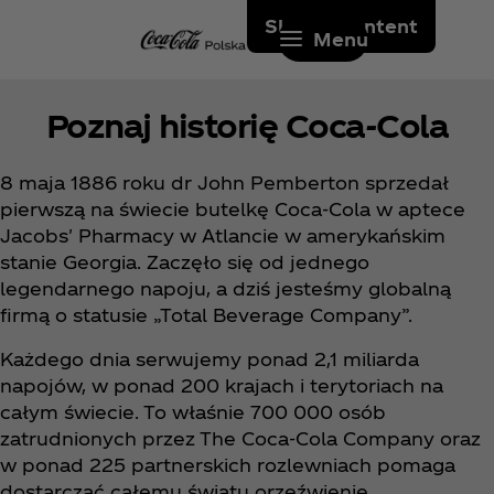
Skip to content
Menu
Poznaj historię Coca‑Cola
8 maja 1886 roku dr John Pemberton sprzedał
pierwszą na świecie butelkę Coca‑Cola w aptece
Jacobs' Pharmacy w Atlancie w amerykańskim
stanie Georgia. Zaczęło się od jednego
legendarnego napoju, a dziś jesteśmy globalną
firmą o statusie „Total Beverage Company”.
Każdego dnia serwujemy ponad 2,1 miliarda
napojów, w ponad 200 krajach i terytoriach na
całym świecie. To właśnie 700 000 osób
zatrudnionych przez The Coca‑Cola Company oraz
w ponad 225 partnerskich rozlewniach pomaga
dostarczać całemu światu orzeźwienie.